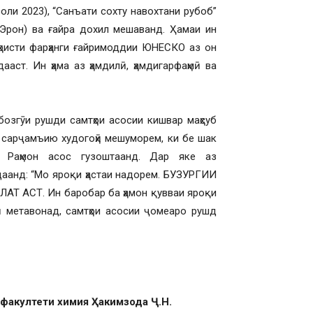
соли 2023), “Санъати сохту навохтани рубоб”
о Эрон) ва ғайра дохил мешаванд. Ҳамаи ин
еҳристи фарҳанги ғайримоддии ЮНЕСКО аз он
ааст. Ин ҳама аз ҳамдилӣ, ҳамдигарфаҳмӣ ва
бозгӯи рушди самтҳои асосии кишвар маҳсуб
а сарҷамъию худогоҳӣ мешуморем, ки бе шак
ӣ Раҳмон асос гузоштаанд. Дар яке аз
аанд: “Мо яроқи ҳастаи надорем. БУЗУРГИИ
АСТ. Ин баробар ба ҳамон қувваи яроқи
ҳидӣ метавонад, самтҳои асосии ҷомеаро рушд
факултети химия Ҳакимзода Ҷ.Н.