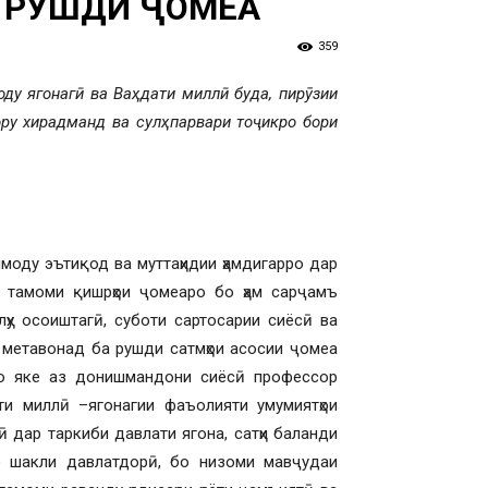
И РУШДИ ҶОМЕА
359
ду ягонагӣ ва Ваҳдати миллӣ буда, пирӯзии
ору хирадманд ва сулҳпарвари тоҷикро бори
имоду эътиқод ва муттаҳидии ҳамдигарро дар
д тамоми қишрҳои ҷомеаро бо ҳам сарҷамъ
лҳу осоиштагӣ, суботи сартосарии сиёсӣ ва
 метавонад ба рушди сатмҳои асосии ҷомеа
ро яке аз донишмандони сиёсӣ профессор
ти миллӣ –ягонагии фаъолияти умумиятҳои
 дар таркиби давлати ягона, сатҳи баланди
о шакли давлатдорӣ, бо низоми мавҷудаи