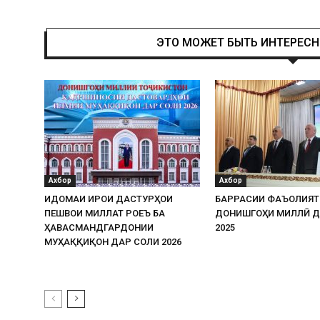
ЭТО МОЖЕТ БЫТЬ ИНТЕРЕС
Ахбор
Ахбор
ИДОМАИ ИҶРОИ ДАСТУРҲОИ
БАРРАСИИ ФАЪОЛИЯТ
ПЕШВОИ МИЛЛАТ РОҶЕЪ БА
ДОНИШГОҲИ МИЛЛӢ Д
ҲАВАСМАНДГАРДОНИИ
2025
МУҲАҚҚИҚОН ДАР СОЛИ 2026