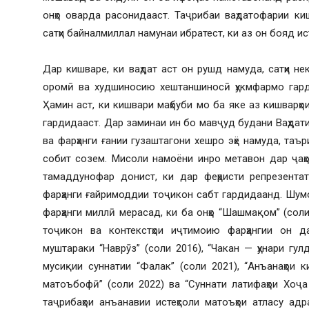
онҳо оварда расонидааст. Таҷрибаи ваҳдатофарии к
сатҳи байналмиллал намунаи ибратест, ки аз он бояд и
Дар кишваре, ки ваҳдат аст он рушд намуда, сатҳи не
оромӣ ва худшиносию хештаншиносӣ ҳукмфармо гард
Ҳамин аст, ки кишвари маҳбуби мо ба яке аз кишварҳо
гардидааст. Дар заминаи ин бо мавҷуд будани Ваҳдати
ва фарҳанги ғании гузаштагони хешро эҳё намуда, та
собит созем. Мисоли намоёни инро метавон дар ҷаҳ
тамаддунофар донист, ки дар феҳристи репрезента
фарҳанги ғайримоддии тоҷикон сабт гардидаанд. Шумо
фарҳанги миллӣ мерасад, ки ба онҳо “Шашмақом” (соли
тоҷикон ва контекстҳои иҷтимоию фарҳангии он да
муштараки “Наврӯз” (соли 2016), “Чакан — ҳунари гул
мусиқии суннатии “Фалак” (соли 2021), “Анъанаҳои 
матоъбофӣ” (соли 2022) ва “Суннати латифаҳои Хоҷ
таҷрибаҳои анъанавии истеҳсоли матоъҳои атласу адр