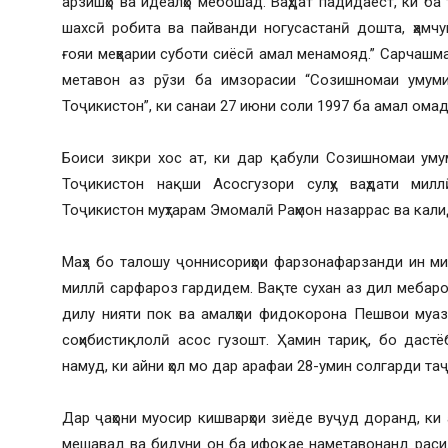
арзишҳо ва идеалҳо мебошад. Ваҳдат падидаест, ки ба 
шахсӣ робита ва пайванди ногусастанӣ дошта, ҳамч
ғояи меҳварии суботи сиёсӣ амал менамояд.” Сарчашма
метавон аз рӯзи ба имзорасии “Созишномаи умуми
Тоҷикистон”, ки санаи 27 июни соли 1997 ба амал омад
Боиси зикри хос ат, ки дар қабули Созишномаи уму
Тоҷикистон нақши Асосгузори сулҳу ваҳдати милл
Тоҷикистон муҳтарам Эмомалӣ Раҳмон назаррас ва кали
Маҳз бо талошу ҷоннисориҳои фарзонафарзанди ин м
миллӣ сарфароз гардидем. Вақте сухан аз дил мебароя
дилу нияти пок ва амалҳои фидокорона Пешвои муаз
соҳибистиқлолӣ асос гузошт. Ҳамин тариқ, бо даст
намуд, ки айни ҳол мо дар арафаи 28-умин солгарди та
Дар ҷаҳони муосир кишварҳои зиёде вуҷуд доранд, ки а
мешавад ва бидуни он ба ифоқае наметавонанд расид