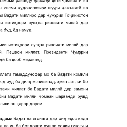
тамоми раванду ҳодисаҳои ҳаёти ҷамъиятӣ ва
ун қисми ҷудонопазири шуури ҷамъиятӣ ва
и Ваҳдати миллиро дар Ҷумҳурии Тоҷикистон
и истиқрори сулҳ ва ризоияти миллӣ дар
а буд, ёд намуд.
мии истиқрори сулҳ ва ризоияти миллӣ дар
ӣ, Пешвои миллат, Президенти Ҷумҳурии
дӣ ба ҳисоб мераванд.
иллати тамаддунофар мо ба Ваҳдати комили
д зуд ба дилҳо менишинад, ҳамин аст, ки бо
зами миллат ба Ваҳдати миллӣ дар замони
ёбии Ваҳдати миллӣ ҷомеаи шаҳрвандӣ рушд
ҷлили он қарор дорем.
дами Ваҳдат ва ягонагӣ дар онҳо эҳсос када
 ва ин ба боздошти рушди соҳаҳои гуногуни