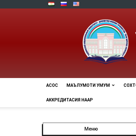
АСОСӢ
МАЪЛУМОТИ УМУМӢ
СОХТ
АККРЕДИТАСИЯ НААР
Меню