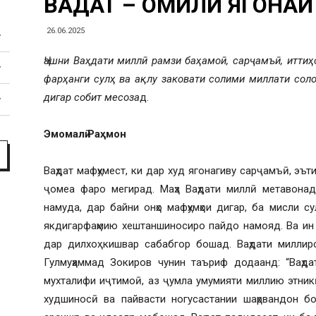
ВАҲДАТ – ОМИЛИ ЯГОНА
факультет
26.06.2025
Ҷашни Ваҳдати миллӣ рамзи баҳамоӣ, сарҷамъӣ, иттиҳо
фарҳанги сулҳ ва ақлу заковати солими миллати сол
дигар собит месоза
д.
Эмомалӣ Раҳмон
Ваҳдат мафҳумест, ки дар худ ягонагиву сарҷамъӣ, эът
ҷомеа фаро мегирад. Маҳз Ваҳдати миллӣ метавона
намуда, дар байни онҳо мафҳумҳои дигар, ба мисли су
якдигарфаҳмию хештаншиносиро пайдо намояд. Ва ин
дар дилхоҳ кишвар сабабгор бошад. Ваҳдати милли
Гулмуҳаммад Зокиров чунин таъриф додаанд: “Ваҳда
мухталифи иҷтимоӣ, аз ҷумла умумияти миллию этникӣ
худшиносӣ ва пайвасти ногусастании шаҳрвандон б