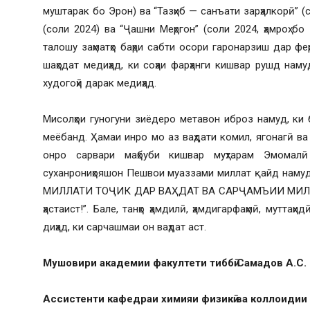
муштарак бо Эрон) ва “Тазҳиб — санъати зарҳалкорӣ” (
(соли 2024) ва “Ҷашни Меҳргон” (соли 2024, ҳамроҳ б
талошу заҳматҳо баҳри сабти осори гаронарзиш дар ф
шаҳодат медиҳад, ки соҳаи фарҳанги кишвар рушд намуд
худогоҳӣ дарак медиҳад.
Мисолҳои гуногуни зиёдеро метавон иброз намуд, ки 
меёбанд. Ҳамаи инро мо аз ваҳдати комил, ягонагӣ в
онро сарвари маҳбуби кишвар муҳтарам Эмомал
суханрониҳояшон Пешвои муаззами миллат қайд намуд
МИЛЛАТИ ТОҶИК ДАР ВАҲДАТ ВА САРҶАМЪИИ МИЛЛАТ 
ҳастаист!”. Бале, танҳо ҳамдилӣ, ҳамдигарфаҳмӣ, мутта
диҳад, ки сарчашмаи он ваҳдат аст.
Мушовири академии факултети тиббӣ Самадов А.С.
Ассистенти кафедраи химияи физикӣ ва коллоидии 