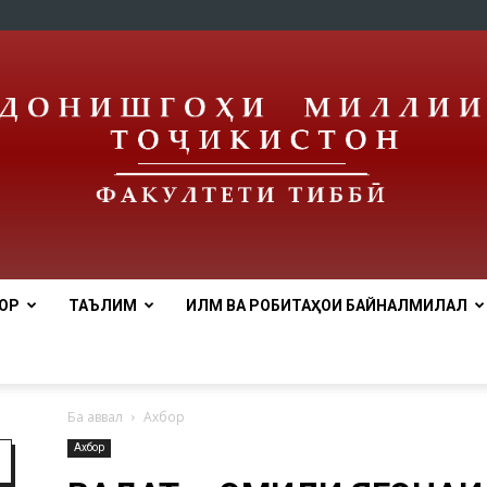
ОР
ТАЪЛИМ
ИЛМ ВА РОБИТАҲОИ БАЙНАЛМИЛАЛӢ
Медицинский
Ба аввал
Ахбор
Ахбор