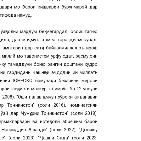
ишвари мо барои кишварҳои бурунмарзӣ дар
стифода намуд.
кӯаҳволии мардум беҳ мегардад, осоиштагию
ида, дар маҷмӯъ ҷомеа тараққӣ мекунад.
и амнтарин дар сатҳи байналмиллал эътироф
 миллӣ мо тавонистем урфу одат, расму оин
ъриху тамаддуни бойю рангин доштани худро
они гардидани ҷашнҳои аҷдодии ин миллати
тивии ЮНЕСКО намунаҳои беҳтарини мероси
раи феҳристи мазкур то имрӯз ба 12 унсури
 2008), “Оши палав ҳамчун хӯроки анъанавии
р Тоҷикистон” (соли 2016), номинатсияи
дӯзӣ дар Ҷумҳурии Тоҷикистон” (соли 2018),
кирмакпарварӣ ва истеҳсоли абрешим барои
а Насриддин Афандӣ” (соли 2022), “Донишу
ас” (соли 2023), “Ҷашни Сада” (соли 2023,