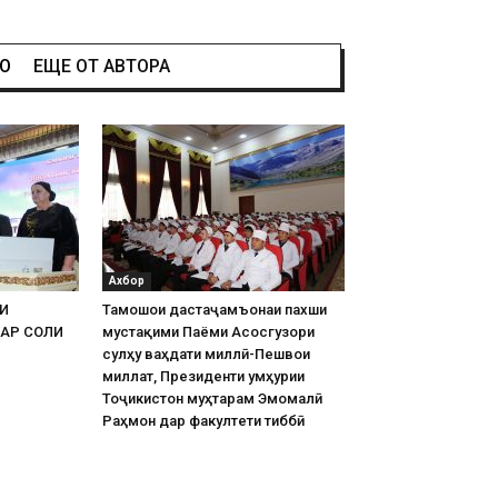
НО
ЕЩЕ ОТ АВТОРА
Ахбор
И
Тамошои дастаҷамъонаи пахши
АР СОЛИ
мустақими Паёми Асосгузори
сулҳу ваҳдати миллӣ-Пешвои
миллат, Президенти Ҷумҳурии
Тоҷикистон муҳтарам Эмомалӣ
Раҳмон дар факултети тиббӣ