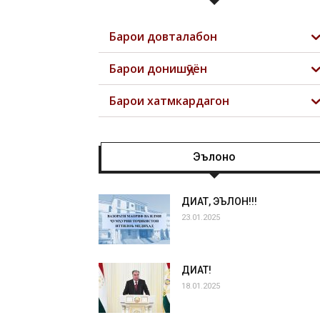
Барои довталабон
Барои донишҷӯён
Барои хатмкардагон
Эълонҳо
ДИҚҚАТ, ЭЪЛОН!!!
23.01.2025
ДИҚҚАТ!
18.01.2025