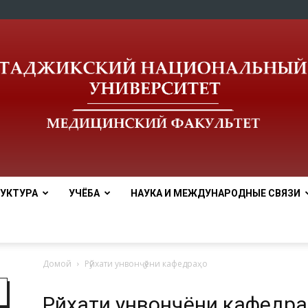
УКТУРА
УЧЁБА
НАУКА И МЕЖДУНАРОДНЫЕ СВЯЗИ
Медицинский
Домой
Рӯйхати унвонҷӯёни кафедраҳо
Рӯйхати унвонҷӯёни кафедр