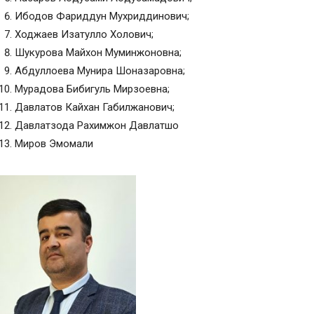
Ибодов Фариддун Мухриддинович;
Ходжаев Изатулло Холович;
Шукурова Майхон Муминжоновна;
Абдуллоева Мунира Шоназаровна;
Мурадова Бибигуль Мирзоевна;
Давлатов Кайхан Габилжанович;
Давлатзода Рахимжон Давлатшо
Миров Эмомали