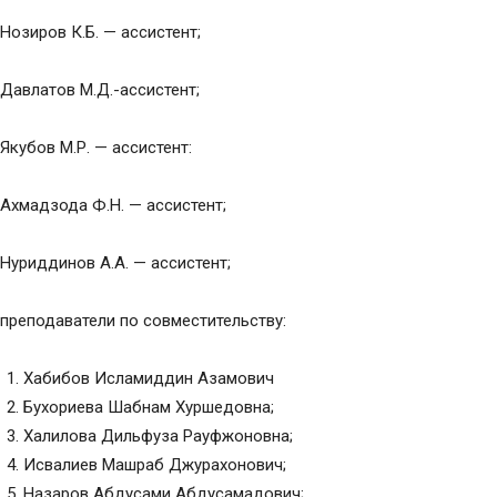
Нозиров К.Б. — ассистент;
Давлатов М.Д.-ассистент;
Якубов М.Р. — ассистент:
Ахмадзода Ф.Н. — ассистент;
Нуриддинов А.А. — ассистент;
преподаватели по совместительству:
Хабибов Исламиддин Азамович
Бухориева Шабнам Хуршедовна;
Халилова Дильфуза Рауфжоновна;
Исвалиев Машраб Джурахонович;
Назаров Абдусами Абдусамадович;