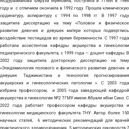
Абдурахманова Фируза Муиновна, поступила в ТГМИ в 1986
году и с отличием окончила в 1992 году. Прошла клиническую
ординатуру, аспирантуру с 1994 по 1998 гг. В 1997 году
защитила диссертацию на тему «Половое и физическое
развитие девочек и девушек матери которых подверглись
воздействие пестицидов во время беременности. С 1997 года
работала ассистентом кафедры акушерства и гинекологии
педиатрического факультета, с 1999 года — доцент кафедры. В
2002 году защитила докторскую диссертацию на тему
«Эпидемиология полового и физического развития девочек и
девушек Таджикистана и технология прогнозирования
акушерских и гинекологических патологии ». С 2003 года
избрана профессором, и 2005 года заведующей кафедрой
акушерства и гинекологии №2 ТГМУ имени Абуали ибни Сино. С
2022 года работает профессором кафедры акушерства и
гинекологии медицинского факультета ТНУ. Автор более 150
научных статей, 6 методических рекомендаций для врачей
практического здравоохранения, 5 методических руководств,7