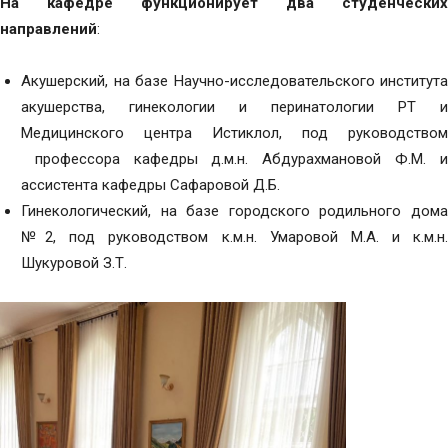
На кафедре функционирует два студенческих
направлений
:
Акушерский, на базе Научно-исследовательского института
акушерства, гинекологии и перинатологии РТ и
Медицинского центра Истиклол, под руководством
профессора кафедры д.м.н. Абдурахмановой Ф.М. и
ассистента кафедры Сафаровой Д.Б.
Гинекологический, на базе городского родильного дома
№2, под руководством к.м.н. Умаровой М.А. и к.м.н.
Шукуровой З.Т.