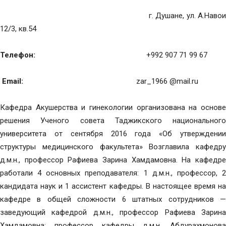
г. Душане, ул. А.Навои
12/3, кв.54
Телефон:
+992 907 71 99 67
Email:
zar_1966 @mail.ru
Кафедра Акушерства и гинекологии организована на основе
решения Ученого совета Таджикского национального
университета от сентября 2016 года «Об утверждении
структуры медицинского факультета» Возглавила кафедру
д.м.н., профессор Рафиева Зарина Хамдамовна. На кафедре
работали 4 основных преподавателя: 1 д.м.н., профессор, 2
кандидата наук и 1 ассистент кафедры. В настоящее время на
кафедре в общей сложности 6 штатных сотрудников —
заведующий кафедрой д.м.н., профессор Рафиева Зарина
Хамдамовна; профессор кафедры д.м.н. Абдурахмонова