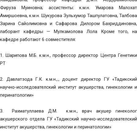
Фируза Муиновна; ассистенты: к.м.н. Умарова Малохат
Амиршоевна, к.м.н. Шукурова Зульхумор Ташпулатовна, Талбова
Зарина Сайолимовна и Сафарова Дилором Бахриддиновна,
лаборант кафедры — Мулкамолова Лола Кроме того, на
кафедре работают 6 совместителя:
1. Шарипова М.Б. к.м.н., профессор директор Центра Генетики
РТ
2. Давлатзода Г.К. к.м.н.,., доцент директор ГУ «Тадикский
научно-исследователский институт акушерства, гинекологии и
перинатологии»
3. Рахматуллаева Д.М. к.м.н., врач акушер гинеколог
акушерского отдела ГУ «Тадикский научно-исследователский
институт акушерства, гинекологии и перинатологии»