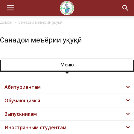
Домой
Санадҳои меъёрии ҳуқуқӣ
Санадҳои меъёрии ҳуқуқӣ
Меню
Абитуриентам
Обучающимся
Выпускникам
Иностранным студентам