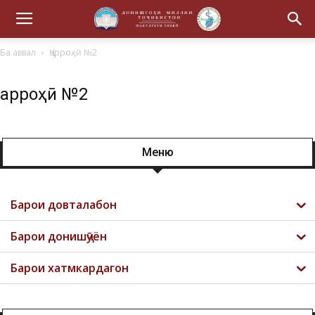
Ба аввал
Ҷарроҳӣ №2
Ҷарроҳӣ №2
Меню
Барои довталабон
Барои донишҷӯён
Барои хатмкардагон