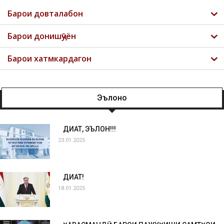
Барои довталабон
Барои донишҷӯён
Барои хатмкардагон
Эълонҳо
ДИҚҚАТ, ЭЪЛОН!!!
23.01.2025
ДИҚҚАТ!
18.01.2025