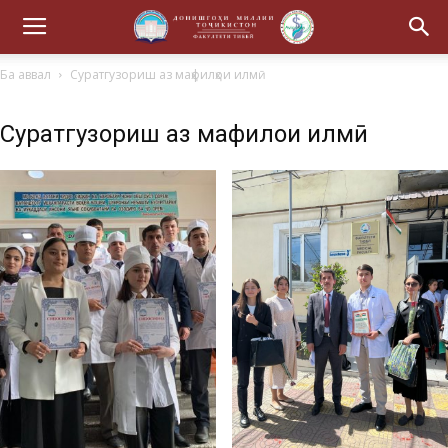
Ба аввал
Суратгузориш аз маҳфилҳои илмӣ
Суратгузориш аз маҳфилҳои илмӣ