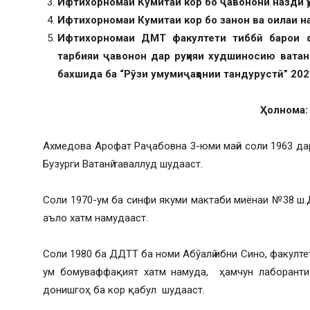
Ифтихорномаи Кумитаи кор бо ҷавонони назди ҳ
Ифтихорномаи Кумитаи кор бо занон ва оилаи на
Ифтихорномаи ДМТ факултети тиббӣ барои ф
тарбияи ҷавонон дар руҳияи худшиносию вата
бахшида ба “Рӯзи умумиҷаҳонии тандурустӣ” 202
Ҳолнома:
Ахмедова Арофат Раҷабовна 3-юми маӣи соли 1963 д
Бузурги Ватанӣ таваллуд шудааст.
Соли 1970-ум ба синфи якуми мактаби миёнаи №38 ш.
аъло хатм намудааст.
Соли 1980 ба ДДТТ ба номи Абӯалӣ ибни Сино, факулте
ум бомуваффақият хатм намуда, ҳамчун лаборанти
донишгоҳ ба кор қабул шудааст.