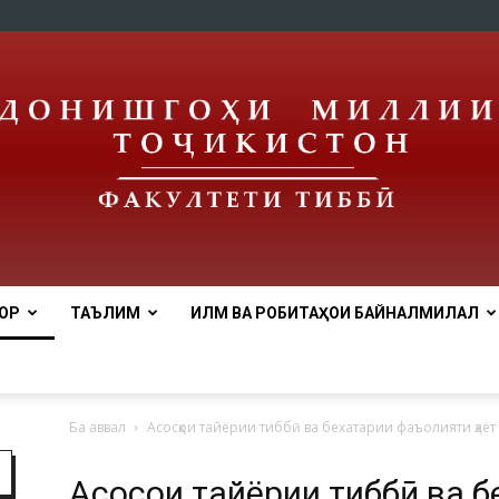
ОР
ТАЪЛИМ
ИЛМ ВА РОБИТАҲОИ БАЙНАЛМИЛАЛӢ
Медицинский
Ба аввал
Асосҳои тайёрии тиббӣ ва бехатарии фаъолияти ҳаёт
Асосҳои тайёрии тиббӣ ва 