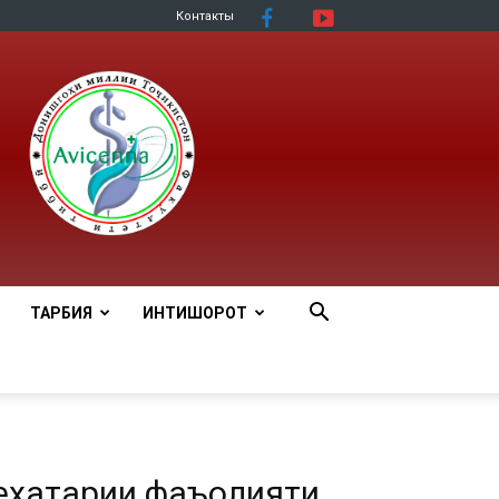
Контакты
ТАРБИЯ
ИНТИШОРОТ
бехатарии фаъолияти