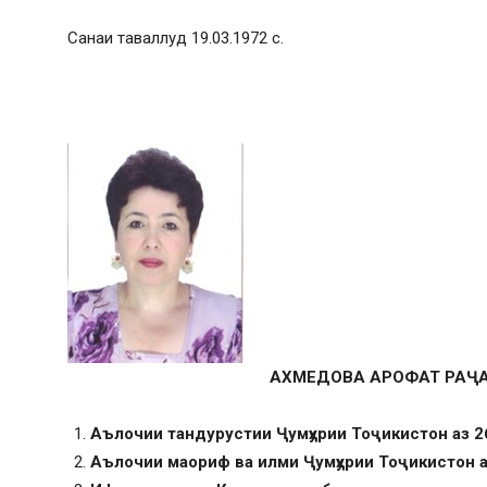
Санаи таваллуд 19.03.1972 с.
АХМЕДОВА АРОФАТ РАҶ
Аълочии тандурустии Ҷумҳурии Тоҷикистон аз 2
Аълочии маориф ва илми Ҷумҳурии Тоҷикистон а