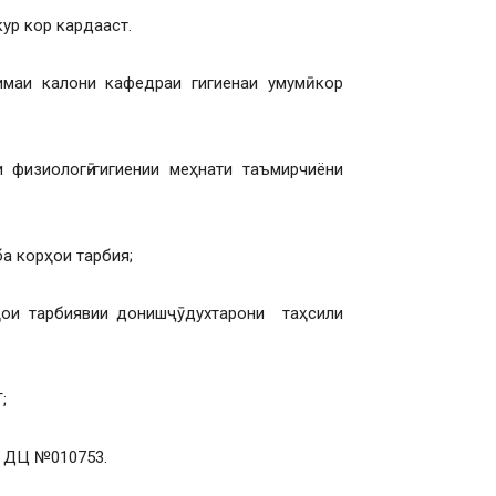
ур кор кардааст.
маи калони кафедраи гигиенаи умумӣ кор
физиологӣ-гигиении меҳнати таъмирчиёни
ба корҳои тарбия;
ҳои тарбиявии донишҷӯдухтарони таҳсили
;
, ДЦ №010753.