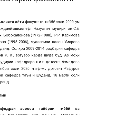
ъолияти
аёти
факултети тиббӣ соли 2009-ум
жданӣ ташкил ёфт. Нахустин мудири он С.Е.
. Бобокалонова (1972-1988), Р.Р. Каримова
нова (1995-2006), муаллимаи калон Умарова
буданд. Солҳои 2009-2014 роҳбарии кафедра
 Р. Қ., вогузор карда шуда буд. Аз моҳи
мудирии кафедраро н.и.т, дотсент Ахмедова
бри соли 2020 н.и.ф-м., дотсент Ғафуров
и кафедра таъи н шуданд, 18 марти соли
оранд.
лм
ӣ
афедраи асос
ои тайёрии тибб
ӣ
ва