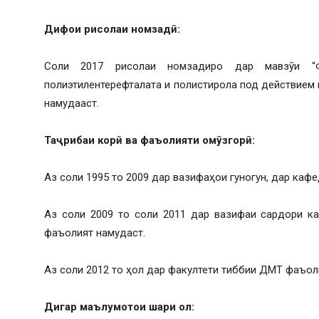
Дифои рисолаи номзад
ӣ
:
Соли 2017 рисолаи номзадиро дар мавзӯи “Ф
полиэтилентерефталата и полистирола под действие
намудааст.
Та
ҷ
рибаи кор
ӣ
ва фаъолияти ом
ӯ
згор
ӣ
:
Аз соли 1995 то 2009 дар вазифаҳои гуногун, дар ка
Аз соли 2009 то соли 2011 дар вазифаи сардори к
фаъолият намудаст.
Аз соли 2012 то ҳол дар факултети тиббии ДМТ фаъоли
Дигар маълумот
ои шар
и
ол: