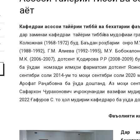
факультет
ҳаёт
Кафедраи асос
ои тайёрии тибб
ӣ
ва
бехатарии фа
дар заминаи кафедраи тайёрии тиббӣ ва мудофиаи гра
Колюжная (1968-1972) буд. Баъдан роҳбарии онро М.У
(1988-1992), Г.М. Алиева (1992-1995), М.У. Бобокало
М.К. (2006-2007), дотсент Қодирова Р.Р (2008-2009) 
ба ӯҳдаи номзади илмҳои фарматсия дотсент Ясинов
сентябри соли 2014-ум то моҳи сентябри соли 2020 
Арофат Раҷабовна ба ӯҳда доштанд. Аз моҳи сентя
Сафархон Ҷурахонович иҷрокунандаи вазифаи мудир
2022 Ғафуров С. то ҳол мудирии кафедраро ба уҳда д
Фаъолияти и
Дар к