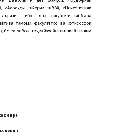
рии фаъолияти
аёт
фанҳои: «Мудофиаи
», «Асосҳои тайёрии тиббӣ», «Психологияи
 «Таърихи тиб» дар факултети тиббӣ ва
евтӣ ва тамоми факултетҳо ва ихтисосҳои
 бо се забон: тоҷикӣ, русӣ ва англисӣ таълим
 кафедра
ахонович