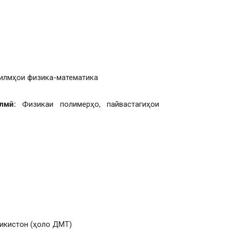
илмҳои физика-математика
лм
ӣ
:
Физикаи полимерҳо, пайвастагиҳои
чикистон (ҳоло ДМТ)