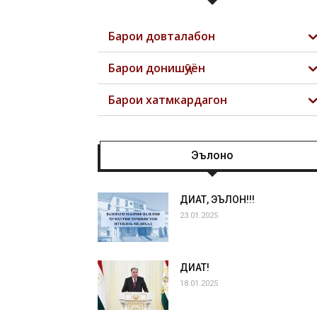
Барои довталабон
Барои донишҷӯён
Барои хатмкардагон
Эълонҳо
ДИҚҚАТ, ЭЪЛОН!!!
23.01.2025
ДИҚҚАТ!
18.01.2025