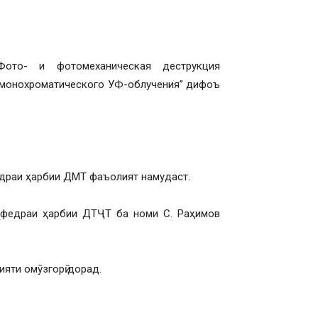
ото- и фотомеханическая деструкция
м монохроматического УФ-облучения” дифоъ
федраи ҳарбии ДМТ фаъолият намудаст.
афедраи ҳарбии ДТҶТ ба номи С. Раҳимов
яти омӯзгорӣ дорад.