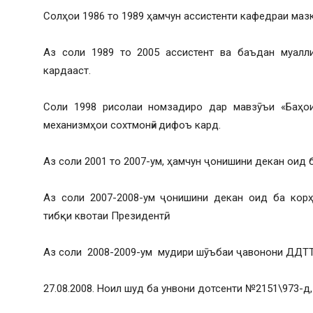
Солҳои 1986 то 1989 ҳамчун ассистенти кафедраи мазк
Аз соли 1989 то 2005 ассистент ва баъдан муалли
кардааст.
Соли 1998 рисолаи номзадиро дар мавзӯъи «Баҳои 
механизмҳои сохтмонӣ» дифоъ кард.
Аз соли 2001 то 2007-ум, ҳамчун ҷонишини декан оид 
Аз соли 2007-2008-ум ҷонишини декан оид ба кор
тибқи квотаи Президентӣ;
Аз соли 2008-2009-ум мудири шӯъбаи ҷавонони ДДТТ
27.08.2008. Ноил шуд ба унвони дотсенти №2151\973-д