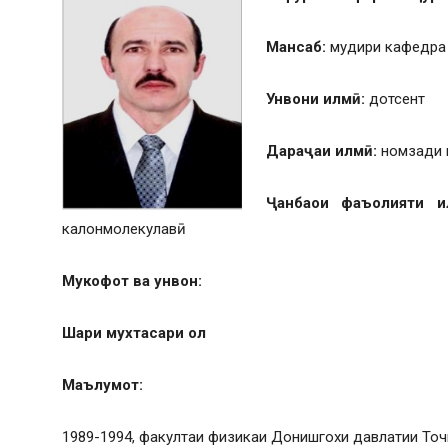
Мансаб:
мудири кафедра
Унвони илм
ӣ
:
дотсент
Дара
ҷ
аи илм
ӣ
:
номзади 
Ҷ
анба
ои фаъолияти и
калонмолекулавӣ
Мукофот ва унвон:
Шар
и мухтасари
ол
Маълумот:
1989-1994, факултаи физикаи Донишгохи давлатии То