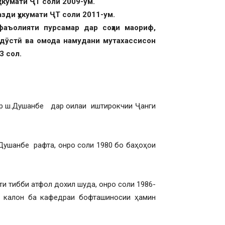
укумати ҶТ соли 2009-ум.
зди ҳукумати ҶТ соли 2011-ум.
аъолияти пурсамар дар соҳаи маориф,
ндӯстӣ ва омода намудани мутахассисон
3 сол.
ар ш.Душанбе дар оилаи иштирокчии Ҷанги
Душанбе рафта, онро соли 1980 бо баҳоҳои
ти тибби атфол дохил шуда, онро соли 1986-
 калон ба кафедраи бофташиносии ҳамин