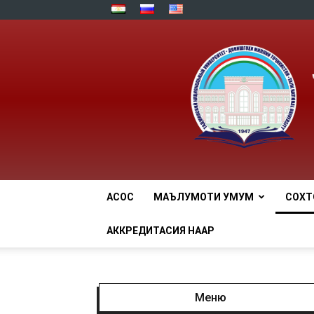
АСОСӢ
МАЪЛУМОТИ УМУМӢ
СОХТ
АККРЕДИТАСИЯ НААР
Меню