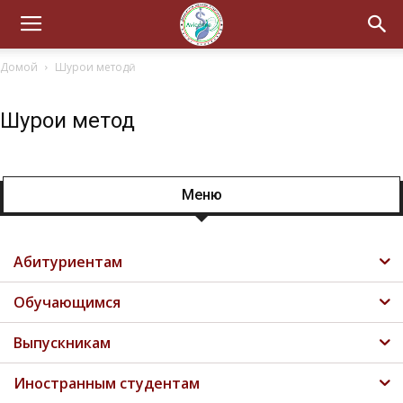
Домой
Шурои методӣ
Шурои методӣ
Меню
Абитуриентам
Обучающимся
Выпускникам
Иностранным студентам