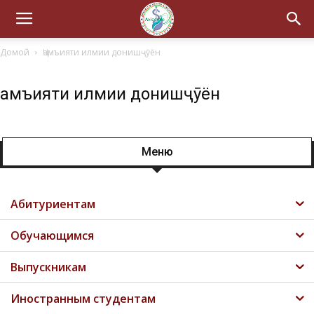
Домой
Ҷамъияти илмии донишҷӯён
Ҷамъияти илмии донишҷӯён
Меню
Абитуриентам
Обучающимся
Выпускникам
Иностранным студентам