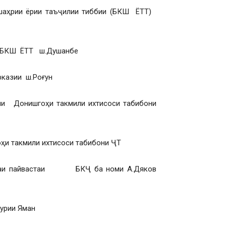
 шаҳрии ёрии таъҷилии тиббии (БКШ ЁТТ)
ли БКШ ЁТТ ш.Душанбе
казии ш.Роғун
ҳии Донишгоҳи такмили ихтисоси табибони
оҳи такмили ихтисоси табибони ҶТ
адамаи пайвастаи БКҶ ба номи А.Дяков
ҳурии Яман