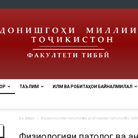
ОР
ТАЪЛИМ
ИЛМ ВА РОБИТАҲОИ БАЙНАЛМИЛАЛӢ
Медицинский
Ба аввал
Физиологияи патологӣ ва анатомияи патологӣ бо тибб
Физиологияи патологӣ ва ан