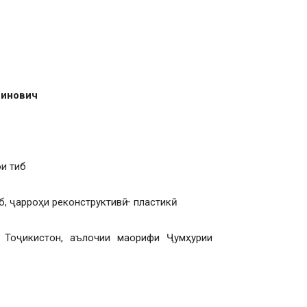
динович
ои тиб
, ҷарроҳи реконструктивӣ – пластикӣ
 Тоҷикистон, аълочии маорифи Ҷумҳурии