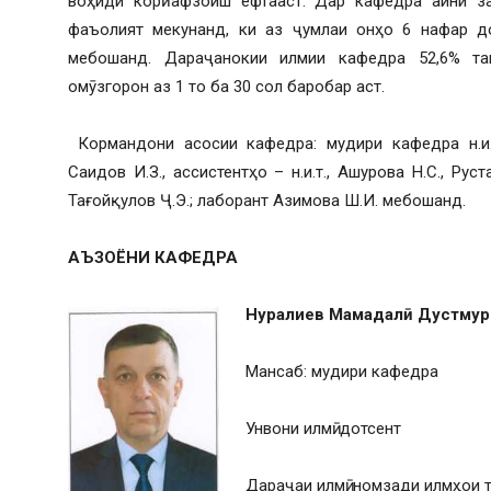
воҳиди корӣ афзоиш ёфтааст. Дар кафедра айни з
фаъолият мекунанд, ки аз ҷумлаи онҳо 6 нафар д
мебошанд. Дараҷанокии илмии кафедра 52,6% та
омӯзгорон аз 1 то ба 30 сол баробар аст.
Кормандони асосии кафедра: мудири кафедра н.и.т.,
Саидов И.З., ассистентҳо – н.и.т., Ашурова Н.С., Рус
Тағойқулов Ҷ.Э.; лаборант Азимова Ш.И. мебошанд.
АЪЗОЁНИ КАФЕДРА
Нуралиев Ма
мадал
ӣ
Дустмур
Мансаб: мудири кафедра
Унвони илмӣ: дотсент
Дараҷаи илмӣ: номзади илмҳои 