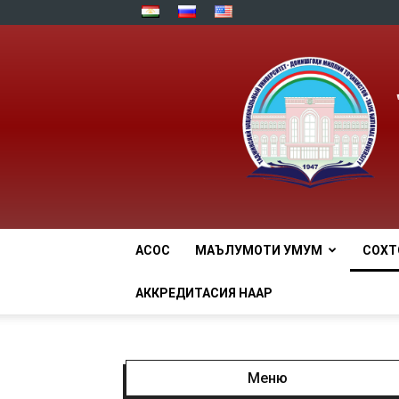
АСОСӢ
МАЪЛУМОТИ УМУМӢ
СОХТ
АККРЕДИТАСИЯ НААР
Меню