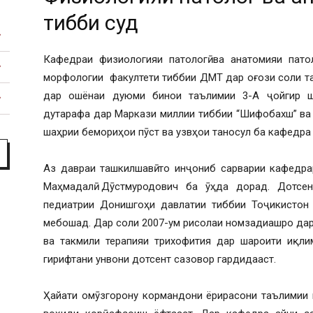
факультет
тибби судӣ
Кафедраи физиологияи патологӣ ва анатомияи пато
морфологии факултети тиббии ДМТ дар оғози соли т
дар ошёнаи дуюми бинои таълимии 3-А ҷойгир ш
дутарафа дар Маркази миллии тиббии “Шифобахш” ва 
шаҳрии бемориҳои пӯст ва узвҳои таносул ба кафедр
Аз давраи ташкилшавӣ то инҷониб сарварии кафедра
Маҳмадалӣ Дӯстмуродович ба ӯҳда дорад. Дотсе
педиатрии Донишгоҳи давлатии тиббии Тоҷикистон 
мебошад. Дар соли 2007-ум рисолаи номзадиашро дар 
ва такмили терапияи трихофития дар шароити иқли
гирифтани унвони дотсент сазовор гардидааст.
Ҳайати омӯзгорону кормандони ёрирасони таълимии