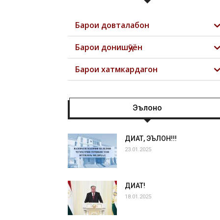
Барои довталабон
Барои донишҷӯён
Барои хатмкардагон
Эълонҳо
ДИҚҚАТ, ЭЪЛОН!!!
23.01.2025
ДИҚҚАТ!
18.01.2025