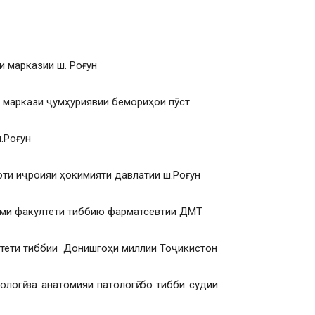
и марказии ш. Роғун
и маркази ҷумҳуриявии бемориҳои пӯст
.Роғун
ти иҷроияи ҳокимияти давлатии ш.Роғун
илми факултети тиббию фарматсевтии ДМТ
лтети тиббии Донишгоҳи миллии Тоҷикистон
логӣ ва анатомияи патологӣ бо тибби судии