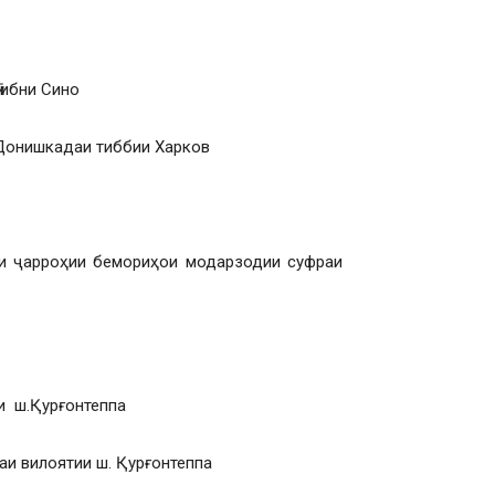
 ибни Сино
и Донишкадаи тиббии Харков
и ҷарроҳии бемориҳои модарзодии суфраи
ии ш.Қурғонтеппа
аи вилоятии ш. Қурғонтеппа