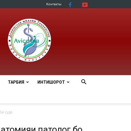
Контакты
ТАРБИЯ
ИНТИШОРОТ
и судӣ
атомияи патологӣ бо