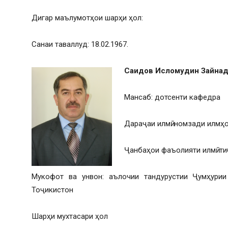
Дигар маълумотҳои шарҳи ҳол:
Санаи таваллуд: 18.02.1967.
Саидов Исломудин Зайна
Мансаб: дотсенти кафедра
Дараҷаи илмӣ: номзади илмҳ
Ҷанбаҳои фаъолияти илмӣ: тиб
Мукофот ва унвон: аълочии тандурустии Ҷумҳурии
Тоҷикистон
Шарҳи мухтасари ҳол