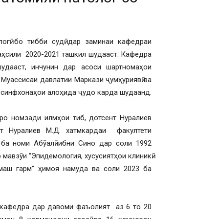
логӣ бо тибби судӣ дар заминаи кафедраи
аҳсили 2020-2021 ташкил шудааст. Кафедра
удааст, инчунин дар асоси шартномаҳои
Муассисаи давлатии Маркази ҷумҳуриявӣ ва
а синфхонаҳои алоҳида ҷудо карда шудаанд.
ро номзади илмҳои тиб, дотсент Нуралиев
нт Нуралиев М.Д. хатмкардаи факултети
ба номи Абӯалӣ ибни Сино дар соли 1992
мавзӯи “Эпидемология, хусусиятҳои клиникӣ
маш гарм” ҳимоя намуда ва соли 2023 ба
 кафедра дар давоми фаъолият аз 6 то 20