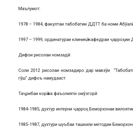
Маълумот:
1978 – 1984, факултаи табобатии ДДТТ ба номи Абӯалӣ
1997 – 1999, ординатураи клиникӣ, кафедраи ҷарроҳи
Дифои рисолаи номзадӣ:
Соли 2012 рисолаи номзадиро дар мавзӯи “Табобат
гӯш” дифоъ намудааст
Таҷрибаи корӣ ва фаъолияти омӯзгорӣ:
1984-1985, духтур интерни ҷарроҳ Беморхонаи вилоят
1985-1987, духтури шуъбаи ташкили методии Беморхон