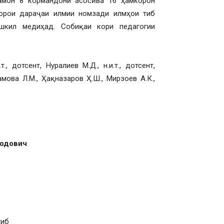
амон 8 кормандони асосӣ ва 16 ҳамкорон
орои дараҷаи илмии номзади илмҳои тиб
шкил медиҳад. Собиқаи кори педагогии
 дотсент, Нуралиев М.Д., н.и.т., дотсент,
тамова Л.М., Ҳақназаров Ҳ.Ш., Мирзоев А.К.,
одович
тиб