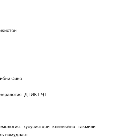
икистон
 ибни Сино
венералогия ДТИКТ ҶТ
ология, хусусиятҳои клиникӣ ва такмили
оъ намудааст