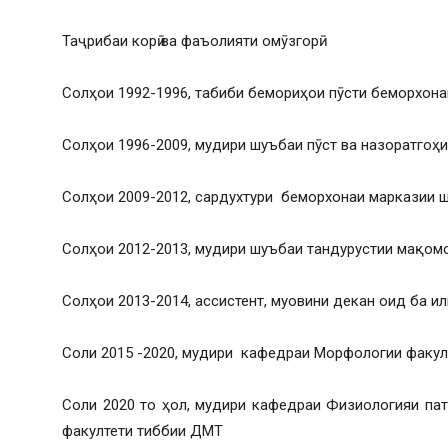
Таҷрибаи корӣ ва фаъолияти омӯзгорӣ:
Солҳои 1992-1996, табиби бемориҳои пӯсти беморхона
Солҳои 1996-2009, мудири шуъбаи пӯст ва назоратгоҳ
Солҳои 2009-2012, сардухтури беморхонаи марказии ш
Солҳои 2012-2013, мудири шуъбаи тандурустии мақомо
Солҳои 2013-2014, ассистент, муовини декан оид ба 
Соли 2015 -2020, мудири кафедраи Морфологии факу
Соли 2020 то ҳол, мудири кафедраи Физиологияи пато
факултети тиббии ДМТ