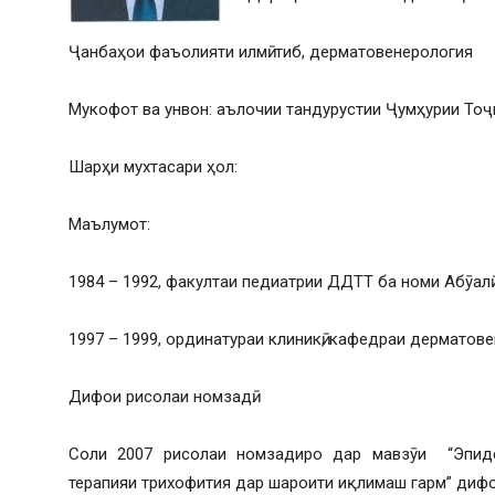
Ҷанбаҳои фаъолияти илмӣ: тиб, дерматовенерология
Мукофот ва унвон: аълочии тандурустии Ҷумҳурии Тоҷ
Шарҳи мухтасари ҳол:
Маълумот:
1984 – 1992, факултаи педиатрии ДДТТ ба номи Абӯалӣ
1997 – 1999, ординатураи клиникӣ, кафедраи дермато
Дифои рисолаи номзадӣ:
Соли 2007 рисолаи номзадиро дар мавзӯи “Эпидем
терапияи трихофития дар шароити иқлимаш гарм” диф