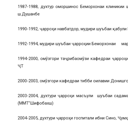
1987-1988, духтур оморшинос Беморхонаи клиникии
ш.Душанбе
1990-1992, ҷарроҳи навбатдор, мудири шуъбаи қабу
1992-1994, мудири шуъбаи ҷарроҳии Беморхонаи мар
1994-2000, омӯзгори таҷрибаомӯзи кафедраи ҷарро
ҶТ
2000-2003, омӯзгори кафедраи тибби оилавии Донишг
2003-2004, духтури ҷарроҳи масъули шуъбаи с
(ММТ”Шифобахш)
2004-2005, духтури ҷарроҳи госпитали ибни Сино, Ҷум