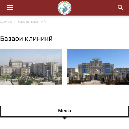
Домой
Базаҳои клиникӣ
Базаҳои клиникӣ
Меню