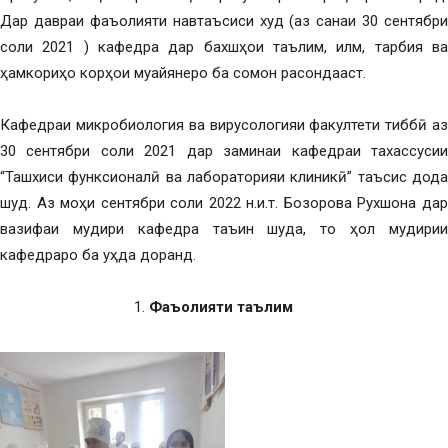
Дар давраи фаъолияти навтаъсиси худ (аз санаи 30 сентябри
соли 2021 ) кафедра дар бахшҳои таълим, илм, тарбия ва
ҳамкориҳо корҳои муайянеро ба сомон расондааст.
Кафедраи микробиология ва вирусологияи факултети тиббӣ аз
30 сентябри соли 2021 дар заминаи кафедраи тахассусии
“Ташхиси функсионалӣ ва лабораторияи клиникӣ” таъсис дода
шуд. Аз моҳи сентябри соли 2022 н.и.т. Бозорова Рухшона дар
вазифаи мудири кафедра таъин шуда, то ҳол мудирии
кафедраро ба уҳда доранд.
Фаъолияти
таълим