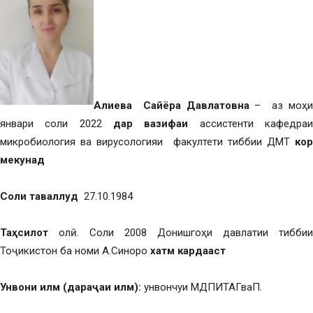
Алиева Сайёра Давлатовна
– аз моҳ
январи соли 2022
дар вазифаи
ассистенти кафедра
микробиология ва вирусологияи факултети тиббии ДМТ
кор
мекунад
Соли таваллуд
27.10.1984
Та
ҳ
силот
олӣ. Соли 2008 Донишгоҳи давлатии тиббии
Тоҷикистон ба номи А.Синоро
хатм кардааст
Унвони илм
(дара
ҷ
аи илм
):
унвончуи МДПИТАГваП.