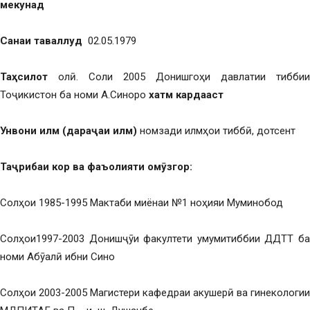
мекунад
Санаи таваллуд
02.05.1979
Та
ҳ
силот
олӣ. Соли 2005 Донишгоҳи давлатии тиббии
Тоҷикистон ба номи А.Синоро
хатм кардааст
Унвони илм
(дара
ҷ
аи илм
)
номзади илмҳои тиббӣ, дотсент
Та
ҷ
рибаи кор
ва фаъолияти ом
ӯ
згор
:
Солҳои 1985-1995 Мактаби миёнаи №1 ноҳияи Муминобод
Солҳои1997-2003 Донишҷӯи факултети умумитиббии ДДТТ ба
номи Абӯалӣ ибни Сино
Солҳои 2003-2005 Магистери кафедраи акушерӣ ва гинекологии