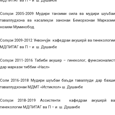
МДПИТАГ ва П – и ш. Душанбе
Солҳои 2005-2009 Мудири танзими оила ва мудири шуъбаи
таваллудхона ва касалиҳои занонаи Беморхонаи Марказии
нохияи Муминобод.
Солҳои 2009-2012 Унвонҷӯи кафедраи акушерӣ ва гинекологии
МДПИТАГ ва П – и ш. Душанбе
Солҳои 2011-2016 Табиби акушер – гинеколог, функсионалист
дар маркази тиббии «Насл»
Соли 2016-2018 Мудири шуъбаи баъди таваллуди дар бахши
таваллудхонаи МДМТ «Истиклол» ш. Душанбе
Солҳои 2018-2019 Ассистенти кафедраи акушерӣ ва
гинекологии МДПИТАГ ва П – и ш. Душанбе