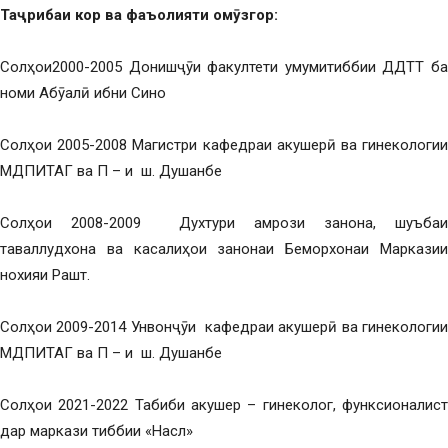
Та
ҷ
рибаи кор
ва фаъолияти ом
ӯ
згор
:
Солҳои2000-2005 Донишҷӯи факултети умумитиббии ДДТТ ба
номи Абӯалӣ ибни Сино
Солҳои 2005-2008 Магистри кафедраи акушерӣ ва гинекологии
МДПИТАГ ва П – и ш. Душанбе
Солҳои 2008-2009 Духтури амрози занона, шуъбаи
таваллудхона ва касалиҳои занонаи Беморхонаи Марказии
нохияи Рашт.
Солҳои 2009-2014 Унвонҷӯи кафедраи акушерӣ ва гинекологии
МДПИТАГ ва П – и ш. Душанбе
Солҳои 2021-2022 Табиби акушер – гинеколог, функсионалист
дар маркази тиббии «Насл»