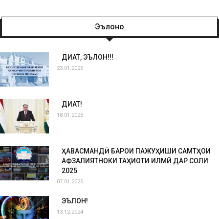
Эълонҳо
ДИҚҚАТ, ЭЪЛОН!!!
23.01.2025
ДИҚҚАТ!
18.01.2025
ҲАВАСМАНДӢ БАРОИ ПАЖУҲИШИ САМТҲОИ
АФЗАЛИЯТНОКИ ТАҲҚИҚОТИ ИЛМӢ ДАР СОЛИ
2025
07.01.2025
ЭЪЛОН!
13.12.2024