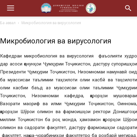
Ба аввал
Микробиология ва вирусология
Микробиология ва вирусология
Кафедраи микробиология ва вирусология фаъолияти худро
дар асоси қонунҳои Ҷумҳурии Тоҷикистон, дастуру супоришҳои
Президенти Ҷумҳурии Тоҷикистон, Низомномаи намунавӣ оид
ба муассисаи таълимии таҳсилоти олии касбӣ ва таҳсилоти
олии касбии баъд аз муассисаи олии таълимии Ҷумҳурии
Тоҷикистон, Низомномаи кафедра, қарорҳои мушовараи
Вазорати маориф ва илми Ҷумҳурии Тоҷикистон, Оиннома,
қарорҳои Шӯрои олимон ва фармоишҳои ректори Донишгоҳи
миллии Тоҷикистон ба роҳ монда, ҳамзамон қарорҳои Шӯрои
олимон ва садорати факултет, дастуру фармоишҳои садорати
факултет, нақша-чорабиниҳои факултетро ба роҳбарӣ мегирад.