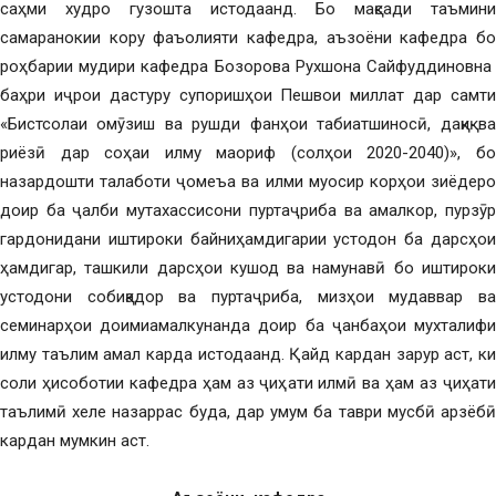
саҳми худро гузошта истодаанд. Бо мақсади таъмини
самаранокии кору фаъолияти кафедра, аъзоёни кафедра бо
роҳбарии мудири кафедра Бозорова Рухшона Сайфуддиновна
баҳри иҷрои дастуру супоришҳои Пешвои миллат дар самти
«Бистсолаи омӯзиш ва рушди фанҳои табиатшиносӣ, дақиқ ва
риёзӣ дар соҳаи илму маориф (солҳои 2020-2040)», бо
назардошти талаботи ҷомеъа ва илми муосир корҳои зиёдеро
доир ба ҷалби мутахассисони пуртаҷриба ва амалкор, пурзӯр
гардонидани иштироки байниҳамдигарии устодон ба дарсҳои
ҳамдигар, ташкили дарсҳои кушод ва намунавӣ бо иштироки
устодони собиқадор ва пуртаҷриба, мизҳои мудаввар ва
семинарҳои доимиамалкунанда доир ба ҷанбаҳои мухталифи
илму таълим амал карда истодаанд. Қайд кардан зарур аст, ки
соли ҳисоботии кафедра ҳам аз ҷиҳати илмӣ ва ҳам аз ҷиҳати
таълимӣ хеле назаррас буда, дар умум ба таври мусбӣ арзёбӣ
кардан мумкин аст.