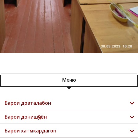
Меню
Барои довталабон
Барои донишҷӯён
Барои хатмкардагон