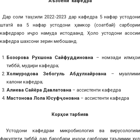
Аъзоёни кафедра
Дар соли таҳсили 2022-2023 дар кафедра 5 нафар устодон
штатӣ ва 5 нафар устодони ҳамкор (соатбай) сарбории
кафедраро иҷро намуда истодаанд. Ҳоло устодони асосии
кафедра шахсони зерин мебошанд.
Бозорова Рухшона Сайфуддиновна
– номзади илмҳо
тиббӣ, мудири кафедра;
Холмуродова Зебогуль Абдулхайровна
– муаллими
калони кафедра;
Алиева Сайёра Давлатовна
– ассистенти кафедра
Мастонова Лола Юсуф
ҷ
оновна
– ассистенти кафедра
Кор
ҳ
ои тарбияв
Устодони кафедраи микробиология ва вирусология
факултети тиббӣ дар баробари иҷрои сарбории таълимии худ