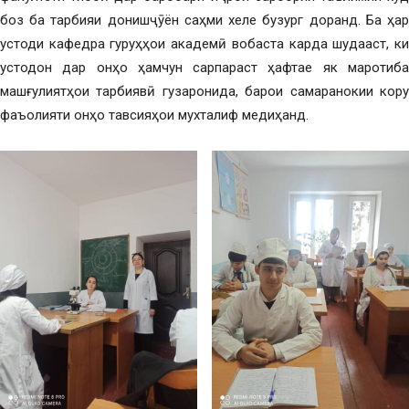
боз ба тарбияи донишҷӯён саҳми хеле бузург доранд. Ба ҳар
устоди кафедра гуруҳҳои академӣ вобаста карда шудааст, ки
устодон дар онҳо ҳамчун сарпараст ҳафтае як маротиба
машғулиятҳои тарбиявӣ гузаронида, барои самаранокии кору
фаъолияти онҳо тавсияҳои мухталиф медиҳанд.