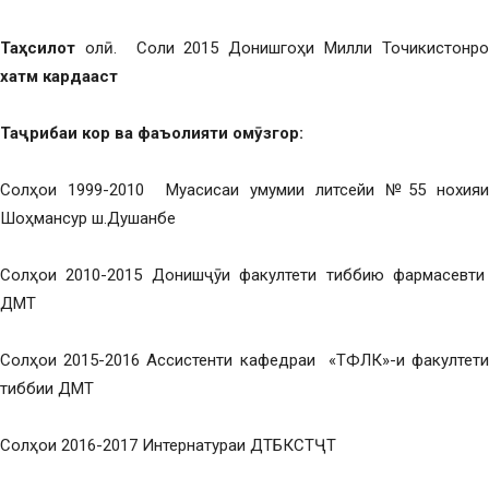
Та
ҳ
силот
олӣ. Соли 2015 Донишгоҳи Милли Точикистонро
хатм кардааст
Та
ҷ
рибаи кор
ва фаъолияти ом
ӯ
згор
:
Солҳои 1999-2010 Муасисаи умумии литсейи №55 нохияи
Шоҳмансур ш.Душанбе
Солҳои 2010-2015 Донишҷӯи факултети тиббию фармасевти
ДМТ
Солҳои 2015-2016 Ассистенти кафедраи «ТФЛК»-и факултети
тиббии ДМТ
Солҳои 2016-2017 Интернатураи ДТБКСТҶТ