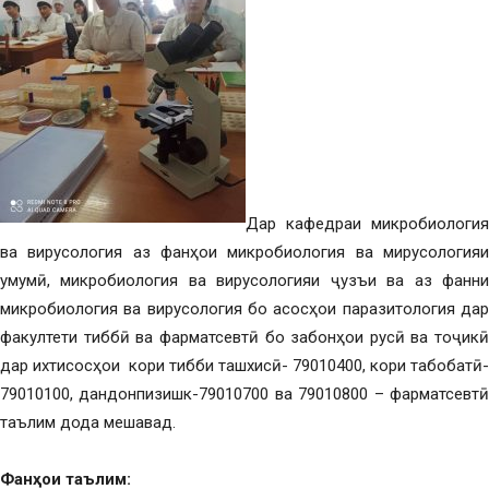
Дар кафедраи микробиология
ва вирусология аз фанҳои микробиология ва мирусологияи
умумӣ, микробиология ва вирусологияи ҷузъи ва аз фанни
микробиология ва вирусология бо асосҳои паразитология дар
факултети тиббӣ ва фарматсевтӣ бо забонҳои русӣ ва тоҷикӣ
дар ихтисосҳои кори тибби ташхисӣ- 79010400, кори табобатӣ-
79010100, дандонпизишк-79010700 ва 79010800 – фарматсевтӣ
таълим дода мешавад.
Фан
ҳ
ои таълим
: