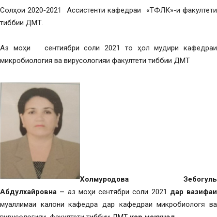
Солҳои 2020-2021 Ассистенти кафедраи «ТФЛК»-и факултети
тиббии ДМТ.
Аз моҳи сентиябри соли 2021 то ҳол мудири кафедраи
микробиология ва вирусологияи факултети тиббии ДМТ
Холмуродова Зебогуль
Абдулхайровна –
аз моҳи сентябри соли 2021
дар вазифаи
муаллимаи калони кафедра дар кафедраи микробиологя ва