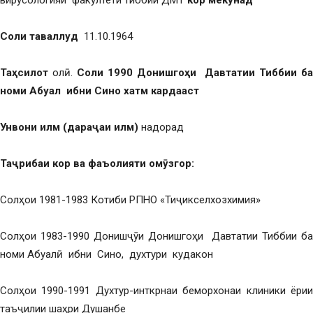
вирусологияи факултети тиббии ДМТ
кор мекунад
Соли таваллуд
11.10.1964
Та
ҳ
силот
олӣ.
Соли 1990 Донишго
ҳ
и Давтатии Тиббии ба
номи Абуал
ибни Сино
хатм кардааст
Унвони илм
(дара
ҷ
аи илм
)
надорад
Та
ҷ
рибаи кор
ва фаъолияти ом
ӯ
згор
:
Солҳои 1981-1983 Котиби РПНО «Тиҷикселхозхимия»
Солҳои 1983-1990 Донишҷӯи Донишгоҳи Давтатии Тиббии ба
номи Абуалӣ ибни Сино, духтури кудакон
Солҳои 1990-1991 Духтур-инткрнаи беморхонаи клиники ёрии
таъҷилии шаҳри Душанбе