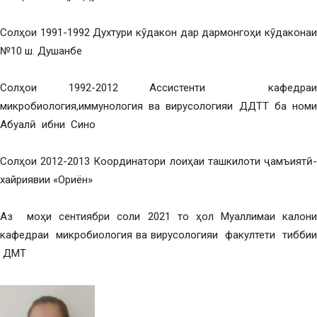
Солҳои 1991-1992 Духтури кӯдакон дар дармонгоҳи кӯдаконаи
№10 ш. Душанбе
Солҳои 1992-2012 Ассистенти кафедраи
микробиология,иммунология ва вирусологияи ДДТТ ба номи
Абуалӣ ибни Сино
Солҳои 2012-2013 Координатори лоиҳаи ташкилоти ҷамъиятӣ-
хайриявии «Ориён»
Аз моҳи сентиябри соли 2021 то ҳол Муаллимаи калони
кафедраи микробиология ва вирусологияи факултети тиббии
ДМТ