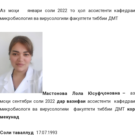
Аз моҳи январи соли 2022 то ҳол ассистенти кафедраи
микробиология ва вирусологияи факултети тиббии ДМТ
Мастонова Лола Юсуф
ҷ
оновна –
аз
моҳи сентябри соли 2022
дар вазифаи
ассистенти кафедраи
микробиологя ва вирусологияи факултети тиббии ДМТ
кор
мекунад
Соли таваллуд
17.07.1993