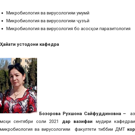
Микробиология ва вирусологияи умумӣ
Микробиология ва вирусологияи ҷузъӣ
Микробиология ва вирусология бо асосҳои паразитология
Ҳ
айати устодони кафедра
Бозорова Рухшона Сайфуддиновна –
а
моҳи сентябри соли 2021
дар вазифаи
мудири кафедра
микробиология ва вирусологияи факултети тиббии ДМТ
кор