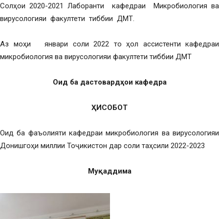
Солҳои 2020-2021 Лаборанти кафедраи Микробиология ва
вирусологияи факултети тиббии ДМТ.
Аз моҳи январи соли 2022 то ҳол ассистенти кафедраи
микробиология ва вирусологияи факултети тиббии ДМТ
Оид ба дастовард
ҳ
ои кафедра
Ҳ
ИСОБОТ
Оид ба фаъолияти кафедраи микробиология ва вирусологияи
Донишгоҳи миллии Тоҷикистон дар соли таҳсили 2022-2023
Му
қ
аддима