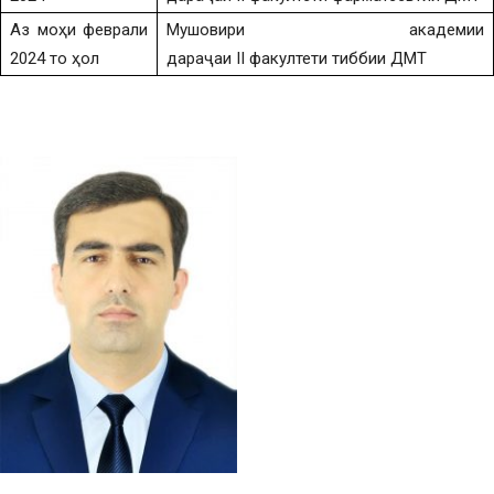
Аз моҳи феврали
Мушовири академии
2024 то ҳол
дараҷаи II факултети тиббии ДМТ