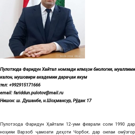
Пуло
тзода Фаридун Хайтал
номзади илм
ҳ
ои
биология
, муаллим
калон,
мушовири академии дара
ҷ
аи
якум
тел: +992915171666
email: fariddun.pulotov@mail.ru
Нишон
:
ш
.
Душанбе
,
н.Шо
ҳ
мансур
, Р
ӯ
дак
17
Пулотзода Фаридун Ҳайтали 12-уми феврали соли 1990 дар
ноҳияи Варзоб ҷамоати деҳоти Чорбоғ, дар оилаи омӯзгор