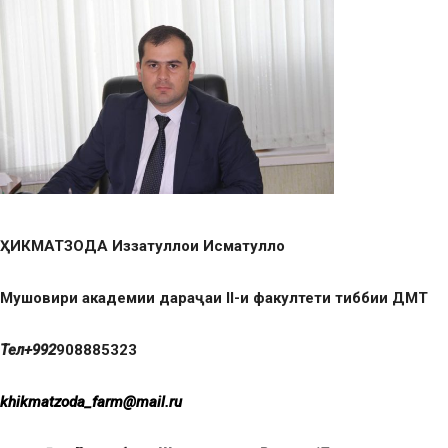
ҲИКМАТЗОДА Иззатуллои Исматулло
Мушовири академии дараҷаи II-и факултети тиббии ДМТ
Тел+992
908885323
k
h
i
k
m
a
t
z
o
d
a
_
f
a
r
m
@
m
a
i
l
.
r
u