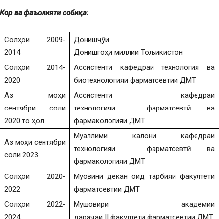
Кор ва фаъолияти собиқа:
Солҳои 2009-
Донишҷӯи
2014
Донишгоҳи миллии Тољикистон
Солҳои 2014-
Ассистенти кафедраи технология ва
2020
биотехнологияи фарматсевтии ДМТ
Аз моҳи
Ассистенти кафедраи
сентябри соли
технологияи фарматсевтӣ ва
2020 то ҳол
фармакологияи ДМТ
Муаллими калони кафедраи
Аз моҳи сентябри
технологияи фарматсевтӣ ва
соли 2023
фармакологияи ДМТ
Солҳои 2020-
Муовини декан оид тарбияи факултети
2022
фарматсевтии ДМТ
Солҳои 2022-
Мушовири академии
2024
дараҷаи II факултети фарматсевтии ДМТ