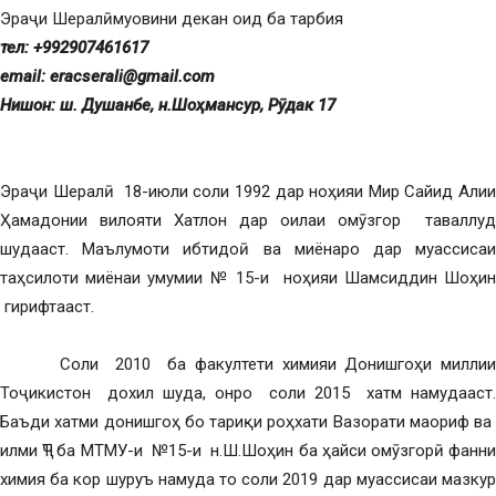
Эраҷи Шералӣмуовини декан оид ба тарбия
тел: +992
907461617
email:
eracserali
@
gmail
.
com
Нишон
:
ш
.
Душанбе
,
н.Шо
ҳ
мансур
, Р
ӯ
дак
17
Эраҷи Шералӣ 18-июли соли 1992 дар ноҳияи Мир Сайид Алии
Ҳамадонии вилояти Хатлон дар оилаи омӯзгор таваллуд
шудааст. Маълумоти ибтидоӣ ва миёнаро дар муассисаи
таҳсилоти миёнаи умумии № 15-и ноҳияи Шамсиддин Шоҳин
гирифтааст.
Соли 2010 ба факултети химияи Донишгоҳи миллии
Тоҷикистон дохил шуда, онро соли 2015 хатм намудааст.
Баъди хатми донишгоҳ бо тариқи роҳхати Вазорати маориф ва
илми ҶТ ба МТМУ-и №15-и н.Ш.Шоҳин ба ҳайси омӯзгорӣ фанни
химия ба кор шуруъ намуда то соли 2019 дар муассисаи мазкур