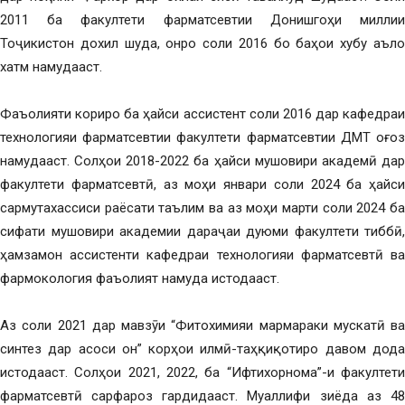
2011 ба факултети фарматсевтии Донишгоҳи миллии
Тоҷикистон дохил шуда, онро соли 2016 бо баҳои хубу аъло
хатм намудааст.
Фаъолияти кориро ба ҳайси ассистент соли 2016 дар кафедраи
технологияи фарматсевтии факултети фарматсевтии ДМТ оғоз
намудааст. Солҳои 2018-2022 ба ҳайси мушовири академӣ дар
факултети фарматсевтӣ, аз моҳи январи соли 2024 ба ҳайси
сармутахассиси раёсати таълим ва аз моҳи марти соли 2024 ба
сифати мушовири академии дараҷаи дуюми факултети тиббӣ,
ҳамзамон ассистенти кафедраи технологияи фарматсевтӣ ва
фармокология фаъолият намуда истодааст.
Аз соли 2021 дар мавзӯи “Фитохимияи мармараки мускатӣ ва
синтез дар асоси он” корҳои илмӣ-таҳқиқотиро давом дода
истодааст. Солҳои 2021, 2022, ба “Ифтихорнома”-и факултети
фарматсевтӣ сарфароз гардидааст. Муаллифи зиёда аз 48