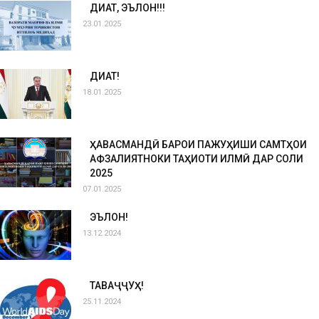
ДИҚҚАТ, ЭЪЛОН!!!
23.01.2025
ДИҚҚАТ!
18.01.2025
ҲАВАСМАНДӢ БАРОИ ПАЖУҲИШИ САМТҲОИ
АФЗАЛИЯТНОКИ ТАҲҚИҚОТИ ИЛМӢ ДАР СОЛИ
2025
07.01.2025
ЭЪЛОН!
13.12.2024
ТАВАҶҶУҲ!
25.11.2024