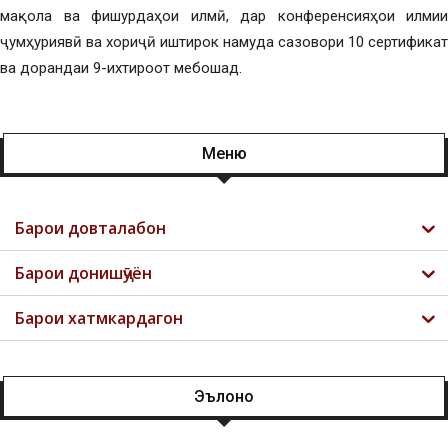
мақола ва фишурдаҳои илмӣ, дар конференсияҳои илмии
ҷумҳуриявӣ ва хориҷӣ иштирок намуда сазовори 10 сертификат
ва дорандаи 9-ихтироот мебошад.
Меню
Барои довталабон
Барои донишҷӯён
Барои хатмкардагон
Эълонҳо