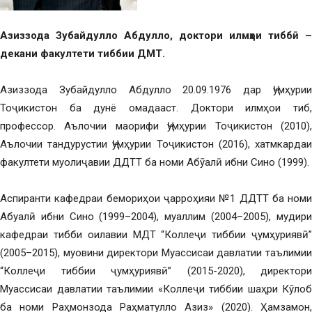
Азиззода Зубайдулло Абдулло, доктори илмҳои тиббӣ –
декани факултети тиббии ДМТ.
Азиззода Зубайдулло Абдулло 20.09.1976 дар Ҷумҳурии
Тоҷикистон ба дунё омадааст. Доктори илмҳои тиб,
профессор. Аълочии маорифи Ҷумҳурии Тоҷикистон (2010),
Аълочии тандурустии Ҷумҳурии Тоҷикистон (2016), хатмкардаи
факултети муолиҷавии ДДТТ ба номи Абӯалӣ ибни Сино (1999).
Аспиранти кафедраи бемориҳои ҷарроҳияи №1 ДДТТ ба номи
Абуалӣ ибни Сино (1999–2004), муаллим (2004–2005), мудири
кафедраи тибби оилавии МДТ “Коллеҷи тиббии ҷумҳуриявӣ”
(2005–2015), муовини директори Муассисаи давлатии таълимии
“Коллеҷи тиббии ҷумҳуриявӣ” (2015-2020), директори
Муассисаи давлатии таълимии «Коллеҷи тиббии шаҳри Кӯлоб
ба номи Раҳмонзода Раҳматулло Азиз» (2020). Ҳамзамон,