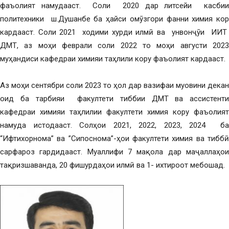
фаъолият намудааст. Соли 2020 дар литсейи касбии
политехники ш.Душанбе ба ҳайси омӯзгори фанни химия кор
кардааст. Соли 2021 ходими хурди илмӣ ва унвонҷӯи ИИТ
ДМТ, аз моҳи феврали соли 2022 то моҳи августи 2023
муҳандиси кафедраи химияи таҳлили кору фаъолият кардааст.
Аз моҳи сентябри соли 2023 то ҳол дар вазифаи муовини декан
оид ба тарбияи факултети тиббии ДМТ ва ассистенти
кафедраи химияи таҳлилии факултети химия кору фаъолият
намуда истодааст. Солҳои 2021, 2022, 2023, 2024 ба
“Ифтихорнома” ва ”Сипоснома”-ҳои факултети химия ва тиббӣ
сарфароз гардидааст. Муаллифи 7 мақола дар маҷаллаҳои
тақризшаванда, 20 фишурдаҳои илмӣ ва 1- ихтироот мебошад.