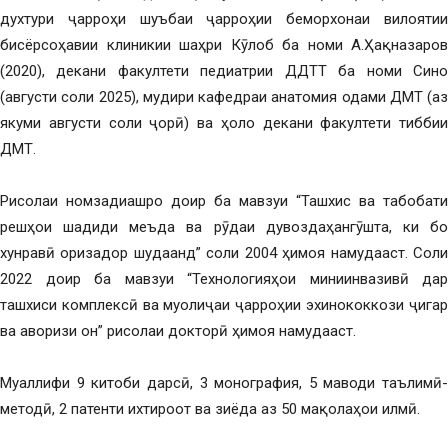
духтури ҷарроҳи шуъбаи ҷарроҳии беморхонаи вилоятии
бисёрсоҳавии клиникии шаҳри Кӯлоб ба номи А.Ҳақназаров
(2020), декани факултети педиатрии ДДТТ ба номи Сино
(августи соли 2025), мудири кафедраи анатомия одами ДМТ (аз
якуми августи соли ҷорӣ) ва ҳоло декани факултети тиббии
ДМТ.
Рисолаи номзадиашро доир ба мавзуи “Ташхис ва табобати
решҳои шадиди меъда ва рӯдаи дувоздаҳангӯшта, ки бо
хунравӣ оризадор шудаанд” соли 2004 ҳимоя намудааст. Соли
2022 доир ба мавзуи “Технологияҳои миниинвазивӣ дар
ташхиси комплексӣ ва муолиҷаи ҷарроҳии эхинококкози ҷигар
ва аворизи он” рисолаи докторӣ ҳимоя намудааст.
Муаллифи 9 китоби дарсӣ, 3 монография, 5 маводи таълимӣ-
методӣ, 2 патенти ихтироот ва зиёда аз 50 мақолаҳои илмӣ.