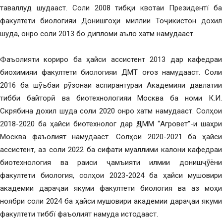
таваллуд шудааст. Соли 2008 тибқи квотаи Президентї ба
факултети биологияи Донишгоҳи миллии Тоҷикистон дохил
шуда, онро соли 2013 бо дипломи аъло хатм намудааст.
Фаъолияти кориро ба ҳайси ассистент 2013 дар кафедраи
биохимияи факултети биологияи ДМТ оғоз намудааст. Соли
2016 ба шӯъбаи рӯзонаи аспирантураи Академияи давлатии
тибби байторӣ ва биотехнологияи Москва ба номи К.И.
Скрябина дохил шуда соли 2020 онро хатм намудааст. Солҳои
2018-2020 ба ҳайси биотехнолог дар ҶДММ “Агровет”-и шаҳри
Москва фаъолият намудааст. Солҳои 2020-2021 ба ҳайси
ассистент, аз соли 2022 ба сифати муаллими калони кафедраи
биотехнология ва раиси ҷамъияти илмии донишҷӯёни
факултети биология, солҳои 2023-2024 ба ҳайси мушовири
академии дараҷаи якуми факултети биология ва аз моҳи
ноябри соли 2024 ба ҳайси мушовири академии дараҷаи якуми
факултети тиббї фаъолият намуда истодааст.