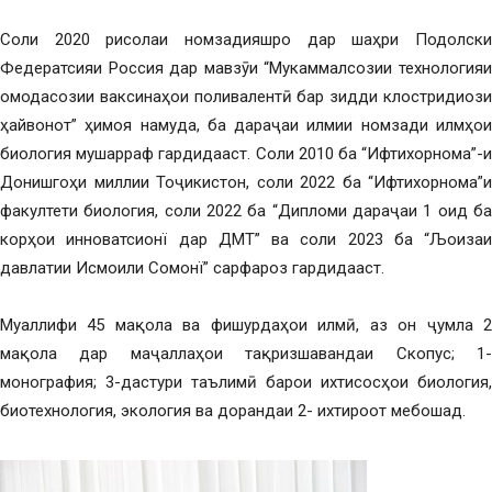
Соли 2020 рисолаи номзадияшро дар шаҳри Подолски
Федератсияи Россия дар мавзӯи “Мукаммалсозии технологияи
омодасозии ваксинаҳои поливалентӣ бар зидди клостридиози
ҳайвонот” ҳимоя намуда, ба дараҷаи илмии номзади илмҳои
биология мушарраф гардидааст. Соли 2010 ба “Ифтихорнома”-и
Донишгоҳи миллии Тоҷикистон, соли 2022 ба “Ифтихорнома”и
факултети биология, соли 2022 ба “Дипломи дараҷаи 1 оид ба
корҳои инноватсионї дар ДМТ” ва соли 2023 ба “Љоизаи
давлатии Исмоили Сомонї” сарфароз гардидааст.
Муаллифи 45 мақола ва фишурдаҳои илмӣ, аз он ҷумла 2
мақола дар маҷаллаҳои тақризшавандаи Скопус; 1-
монография; 3-дастури таълимӣ барои ихтисосҳои биология,
биотехнология, экология ва дорандаи 2- ихтироот мебошад.