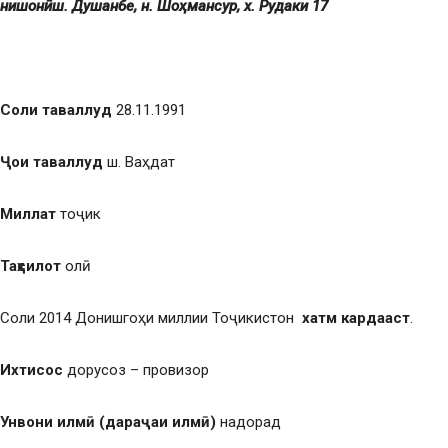
нишонӣ: ш. Душанбе, н. Шоҳмансур,
х. Рудаки 17
Соли таваллуд
28.11.1991
Ҷои таваллуд
ш. Ваҳдат
Миллат
тоҷик
Таҳсилот
олӣ
Соли 2014 Донишгоҳи миллии Тоҷикистон
хатм кардааст
.
Ихтисос
дорусоз – провизор
Унвони илмӣ
(дараҷаи илмӣ)
надорад