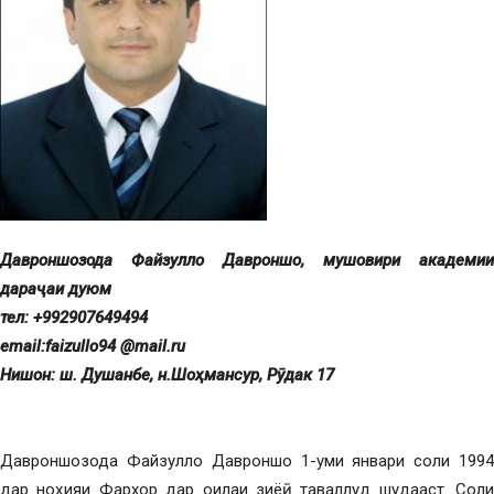
Давроншозода Файзулло Давроншо, мушовири академии
дара
ҷ
аи
дуюм
тел: +992907649494
email:
faizullo
94 @mail.ru
Нишон
:
ш
.
Душанбе
,
н.Шо
ҳ
мансур
, Р
ӯ
дак
17
Давроншозода Файзулло Давроншо 1-уми январи соли 1994
дар ноҳияи Фархор дар оилаи зиёӣ таваллуд шудааст. Соли