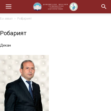
Ба аввал
Роҳбарият
Роҳбарият
Декан