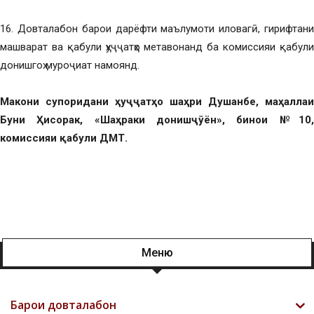
16. Довталабон барои дарёфти маълумоти иловагӣ, гирифтани
машварат ва қабули ҳуҷҷатҳо метавонанд ба комиссияи қабули
донишгоҳ муроҷиат намоянд.
Макони супоридани ҳуҷҷатҳо шаҳри Душанбе, маҳаллаи
Буни Ҳисорак, «Шаҳраки донишҷӯён», бинои №10,
комиссияи қабули ДМТ.
Меню
Барои довталабон