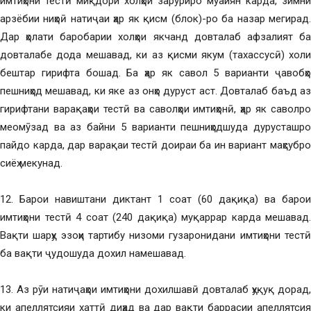
имтиҳони тестӣ миқдори холҳои заруриро муайян карда, зимни
арзёбии ниҳоӣ натиҷаи ҳар як қисм (блок)-ро ба назар мегирад.
Дар ҳолати баробарии холҳои якчанд довталаб афзалият ба
довталабе дода мешавад, ки аз қисми якум (тахассусӣ) холи
бештар гирифта бошад. Ба ҳар як савол 5 варианти ҷавобҳо
пешниҳод мешавад, ки яке аз онҳо дуруст аст. Довталаб баъд аз
гирифтани варақаҳои тестӣ ва саволҳои имтиҳонӣ, ҳар як саволро
меомӯзад ва аз байни 5 варианти пешниҳодшуда дурусташро
пайдо карда, дар варақаи тестӣ доираи ба ин вариант маҳсубро
сиёҳ мекунад.
12. Барои навиштани диктант 1 соат (60 дақиқа) ва барои
имтиҳони тестӣ 4 соат (240 дақиқа) муқаррар карда мешавад.
Вақти шарҳу эзоҳи тартибу низоми гузаронидани имтиҳони тестӣ
ба вақти ҷудошуда дохил намешавад.
13. Аз рӯи натиҷаҳои имтиҳони дохилшавӣ довталаб ҳуқуқ дорад,
ки апеллятсияи хаттӣ диҳад ва дар вақти баррасии апеллятсия