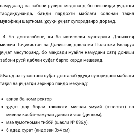
намудаанд ва забони русиро медонанд бо пешниҳоди ҳуҷҷатҳои
тасдиқкунанда, баъди пардохти маблағи солонаи таҳсил
мувофиқи шартнома, ҳуқуқи ҳуҷҷат супориданро доранд.
4. Бо довталабоне, ки ба ихтисосҳои муштараки Донишгоҳи
миллии Тоҷикистон ва Донишгоҳи давлатии Полотски Беларус
ҳуҷҷат месупоранд, бо мақсади муайян намудани сатҳи дониши
забони русӣ қаблан суҳбат барпо карда мешавад.
5.Баъд аз гузаштани суҳбат довталаб ҳуқуқи супоридани маблағи
таҳсил ва ҳуҷҷатҳои зеринро пайдо мекунад:
ариза ба номи ректор;
ҳуҷҷат дар бораи таҳсилоти миёнаи умумӣ (аттестат) ва
миёнаи касбӣ-намунаи давлатӣ-асл (диплом);
маълумотномаи тиббӣ (шакли № 086.у);
6 адад сурат (андозаи 3х4 см);