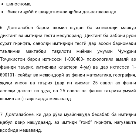
шиноснома;
билети ҳарбӣ ё шаҳодатномаи ҳарбии даъватшаванда.
6. Довталабон барои шомил шудан ба ихтисосҳои мазкур
диктант ва имтиҳони тестӣ месупоранд. Диктант ба забони русӣ
сурат гирифта, саволҳои имтиҳонҳои тестӣ дар асоси барномаҳои
таълимии мактабҳои таҳсилоти миёнаи умумии Ҷумҳурии
Тоҷикистон барои ихтисоси 1-030403- психологияи амалӣ аз
фаннҳои таърих, имтиҳонҳои кластери 4-ум) ва дар ихтисоси 1-
890101- сайёҳат ва меҳмондорӣ аз фанҳои математика, география,
ҳуқуқи инсон ва таърих (дар ин қисмат 25 савол аз фанни
асосҳои давлат ва ҳуқуқ ва 25 савол аз фанни таърихи умумӣ
шомил аст) таҳия карда мешаванд.
7. Довталабоне, ки дар рӯзи муайяншуда бесабаб ба имтиҳони
қабул ҳозир нашудаанд, аз имтиҳон “ғоиб” гирифта, нагузашта
ҳисобида мешаванд.