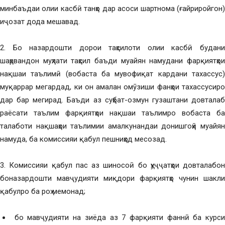
минбаъдаи олии касбӣ танҳо дар асоси шартнома (ғайриройгон)
иҷозат дода мешавад.
2. Бо назардошти дорои таҳсилоти олии касбӣ будани
шаҳрвандон муҳлати таҳсил баъди муайян намудани фарқиятҳои
нақшаи таълимӣ (вобаста ба мувофиқат кардани тахассус)
муқаррар мегардад, ки он амалан омӯзиши фанҳои тахассусиро
дар бар мегирад. Баъди аз суҳбат-озмун гузаштани довталаб
раёсати таълим фарқиятҳои нақшаи таълимро вобаста ба
талаботи нақшаҳои таълимии амалкунандаи донишгоҳӣ муайян
намуда, ба комиссияи қабул пешниҳод месозад.
3. Комиссияи қабул пас аз шиносоӣ бо ҳуҷҷатҳои довталабон
боназардошти мавҷудияти миқдори фарқиятҳо чунин шакли
қабулро ба роҳ мемонад;
бо мавҷудияти на зиёда аз 7 фарқияти фаннӣ ба курси