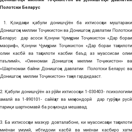
Полотски Беларус
1. Қоидаҳои қабули донишҷӯён ба ихтисосҳои муштараки
Донишгоҳи миллии Тоҷикистон ва Донишгоҳи давлатии Полотски
Беларус дар асоси Қонуни Ҷумҳурии Тоҷикистон «Дар бораи
маориф», Қонуни Ҷумҳурии Тоҷикистон «Дар бораи таҳсилоти
олии касбӣ ва таҳсилоти касбии баъд аз муассисаи олии
таълимӣ», «Оинномаи Донишгоҳи миллии Тоҷикистон» ва
«Шартномаи байни Донишгоҳи давлатии Полотски Беларус ва
Донишгоҳи миллии Тоҷикистон» таҳия гардидааст.
2. Қабули донишҷӯён аз рӯйи ихтисосҳои 1-030403- психологияи
амалӣ ва 1-890101- сайёҳат ва меҳмондорӣ дар гурӯҳҳои русӣ
тариқи шартномавӣ ба роҳ монда мешавад.
3. Ба ихтисосҳои мазкур довталабоне, ки муассисаҳои таҳсилоти
миёнаи умумӣ, ибтидоии касбӣ ва миёнаи касбиро хатм