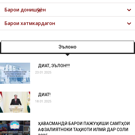
Барои донишҷӯён
Барои хатмкардагон
Эълонҳо
ДИҚҚАТ, ЭЪЛОН!!!
23.01.2025
ДИҚҚАТ!
18.01.2025
ҲАВАСМАНДӢ БАРОИ ПАЖУҲИШИ САМТҲОИ
АФЗАЛИЯТНОКИ ТАҲҚИҚОТИ ИЛМӢ ДАР СОЛИ