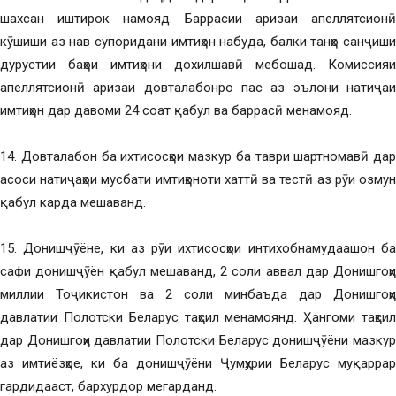
шахсан иштирок намояд. Баррасии аризаи апеллятсионӣ
кӯшиши аз нав супоридани имтиҳон набуда, балки танҳо санҷиши
дурустии баҳои имтиҳони дохилшавӣ мебошад. Комиссияи
апеллятсионӣ аризаи довталабонро пас аз эълони натиҷаи
имтиҳон дар давоми 24 соат қабул ва баррасӣ менамояд.
14. Довталабон ба ихтисосҳои мазкур ба таври шартномавӣ дар
асоси натиҷаҳои мусбати имтиҳоноти хаттӣ ва тестӣ аз рӯи озмун
қабул карда мешаванд.
15. Донишҷӯёне, ки аз рӯи ихтисосҳои интихобнамудаашон ба
сафи донишҷӯён қабул мешаванд, 2 соли аввал дар Донишгоҳи
миллии Тоҷикистон ва 2 соли минбаъда дар Донишгоҳи
давлатии Полотски Беларус таҳсил менамоянд. Ҳангоми таҳсил
дар Донишгоҳи давлатии Полотски Беларус донишҷӯёни мазкур
аз имтиёзҳое, ки ба донишҷӯёни Ҷумҳурии Беларус муқаррар
гардидааст, бархурдор мегарданд.