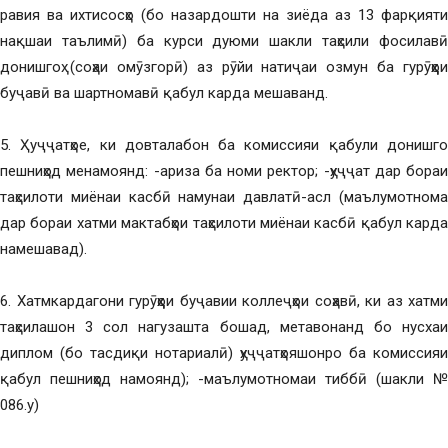
равия ва ихтисосҳо (бо назардошти на зиёда аз 13 фарқияти
нақшаи таълимӣ) ба курси дуюми шакли таҳсили фосилавӣ
донишгоҳ (соҳаи омӯзгорӣ) аз рӯйи натиҷаи озмун ба гурӯҳҳои
буҷавӣ ва шартномавӣ қабул карда мешаванд.
5. Ҳуҷҷатҳое, ки довталабон ба комиссияи қабули донишгоҳ
пешниҳод менамоянд: -ариза ба номи ректор; -ҳуҷҷат дар бораи
таҳсилоти миёнаи касбӣ намунаи давлатӣ-асл (маълумотнома
дар бораи хатми мактабҳои таҳсилоти миёнаи касбӣ қабул карда
намешавад).
6. Хатмкардагони гурӯҳҳои буҷавии коллеҷҳои соҳавӣ, ки аз хатми
таҳсилашон 3 сол нагузашта бошад, метавонанд бо нусхаи
диплом (бо тасдиқи нотариалӣ) ҳуҷҷатҳояшонро ба комиссияи
қабул пешниҳод намоянд); -маълумотномаи тиббӣ (шакли №
086.у)