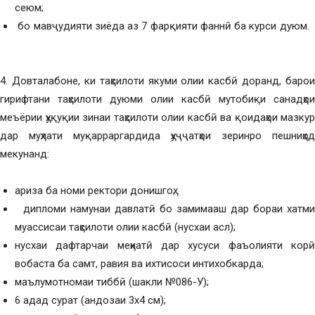
сеюм;
бо мавҷудияти зиёда аз 7 фарқияти фаннӣ ба курси дуюм.
4. Довталабоне, ки таҳсилоти якуми олии касбӣ доранд, барои
гирифтани таҳсилоти дуюми олии касбӣ мутобиқи санадҳои
меъёрии ҳуқуқии зинаи таҳсилоти олии касбӣ ва қоидаҳои мазкур
дар муҳлати муқарраргардида ҳуҷҷатҳои зеринро пешниҳод
мекунанд:
ариза ба номи ректори донишгоҳ;
дипломи намунаи давлатӣ бо замимааш дар бораи хатми
муассисаи таҳсилоти олии касбӣ (нусхаи асл);
нусхаи дафтарчаи меҳнатӣ дар хусуси фаъолияти корӣ
вобаста ба самт, равия ва ихтисоси интихобкарда;
маълумотномаи тиббӣ (шакли №086-У);
6 адад сурат (андозаи 3х4 см);