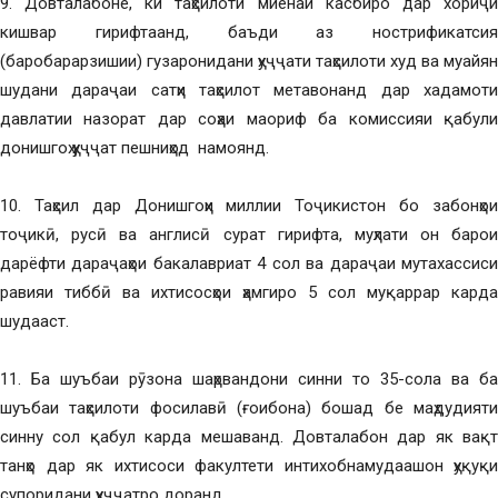
9. Довталабоне, ки таҳсилоти миёнаи касбиро дар хориҷи
кишвар гирифтаанд, баъди аз нострификатсия
(баробарарзишии) гузаронидани ҳуҷҷати таҳсилоти худ ва муайян
шудани дараҷаи сатҳи таҳсилот метавонанд дар хадамоти
давлатии назорат дар соҳаи маориф ба комиссияи қабули
донишгоҳ ҳуҷҷат пешниҳод намоянд.
10. Таҳсил дар Донишгоҳи миллии Тоҷикистон бо забонҳои
тоҷикӣ, русӣ ва англисӣ сурат гирифта, муҳлати он барои
дарёфти дараҷаҳои бакалавриат 4 сол ва дараҷаи мутахассиси
равияи тиббӣ ва ихтисосҳои ҳамгиро 5 сол муқаррар карда
шудааст.
11. Ба шуъбаи рӯзона шаҳрвандони синни то 35-сола ва ба
шуъбаи таҳсилоти фосилавӣ (ғоибона) бошад бе маҳдудияти
синну сол қабул карда мешаванд. Довталабон дар як вақт
танҳо дар як ихтисоси факултети интихобнамудаашон ҳуқуқи
супоридани ҳуҷҷатро доранд.