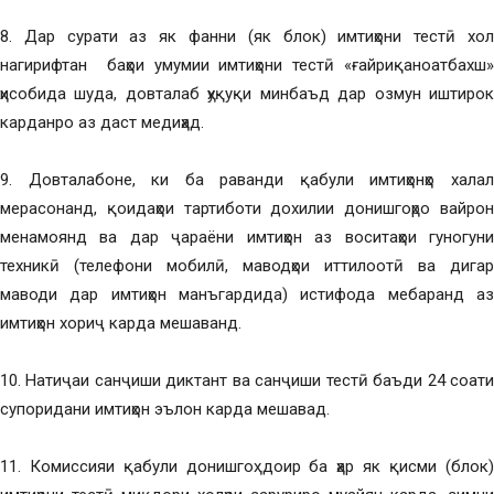
8. Дар сурати аз як фанни (як блок) имтиҳони тестӣ хол
нагирифтан баҳои умумии имтиҳони тестӣ «ғайриқаноатбахш»
ҳисобида шуда, довталаб ҳуқуқи минбаъд дар озмун иштирок
карданро аз даст медиҳад.
9. Довталабоне, ки ба раванди қабули имтиҳонҳо халал
мерасонанд, қоидаҳои тартиботи дохилии донишгоҳро вайрон
менамоянд ва дар ҷараёни имтиҳон аз воситаҳои гуногуни
техникӣ (телефони мобилӣ, маводҳои иттилоотӣ ва дигар
маводи дар имтиҳон манъгардида) истифода мебаранд аз
имтиҳон хориҷ карда мешаванд.
10. Натиҷаи санҷиши диктант ва санҷиши тестӣ баъди 24 соати
супоридани имтиҳон эълон карда мешавад.
11. Комиссияи қабули донишгоҳ доир ба ҳар як қисми (блок)