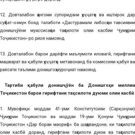
12. Довталабон ҳангоми супоридани ҳуҷҷатҳо ва иштирок дар
суҳбат-озмун бояд талаботи «Дастурамали либосҳои тавсиявии
донишҷӯёни муассисаҳои таҳсилоти олии касбии Ҷумҳурии
Тоҷикистон»-ро риоя намоянд.
13. Довталабон барои дарёфти маълумоти иловагӣ, гирифтани
машварат ва қабули ҳуҷҷатҳо метавонанд ба комиссияи қабул ва
раёсати таълими донишгоҳ муроҷиат намоянд.
Тартиби қабули донишҷӯён ба Донишгоҳи миллии
Тоҷикистон барои гирифтани таҳсилоти дуюми олии касбӣ
1. Мувофиқи моддаи 41-уми Конститутсияи (Сарқонуни)
Ҷумҳурии Тоҷикистон ва моддаи 19-уми Қонуни Ҷумҳурии
Тоҷикистон «Дар бораи маориф» ба шаҳрвандоне, ки таҳсилоти
олии касбӣ доранд, гирифтани таҳсилоти дуюм ва таҳсилоти