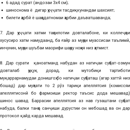
6 адад сурат (андозаи 3х4 см);
шиноснома ё дигар ҳуҷҷати тасдиқкунандаи шахсият;
билети ҳарбӣ ё шаҳодатномаи ҳарбии даъватшаванда;
7. Дар ҳуҷҷати хатми таҳсилотии довталабоне, ки коллеҷҳои
хусусиро хатм намудаанд, ба ғайр аз муҳри муассисаи таълимӣ,
инчунин, муҳри шуъбаи маорифи шаҳру ноҳия низ ҳатмист.
8. Дар сурати қаноатманд набудан аз натиҷаи суҳбат-озмун
довталаб ҳуқуқ дорад, ки мутобиқи тартиботи
муқаррарнамудаи донишгоҳ бо натиҷаи суҳбаташ (агар хаттӣ низ
бошад) дар муҳлати то 2 рӯз тариқи апеллятсия (комиссяи
апеллятисонӣ бо фармоиши ректор таъсис дода мешавад)
шинос шавад. Баррасии апеллятсия аз нав гузаштани суҳбат
набуда, балки танҳо санҷиши дурустии он мебошад ва он дар
протокол қайд карда мешавад.