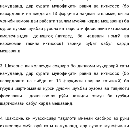
намудаанд, дар сурати мувофиқати равия ва ихтисосҳо (бо
назардошти на зиёда аз 13 фарқияти нақшаи таълимие, ки аз
ҷониби намояндаи раёсати таълим муайян карда мешаванд) ба
курси дуюми шуъбаи рӯзона ва таҳсилоти фосилавии ихтисосҳои
амалкунандаи донишгоҳ (нигаред ба ҷадвали номгӯ ва
нархномаи таҳсили ихтисосҳо) тариқи суҳбат қабул карда
мешаванд.
3. Шахсоне, ки коллеҷҳои соҳавиро бо дипломи муқаррарӣ хатм
намудаанд, дар сурати мувофиқати равия ва ихтисосҳо (бо
назардошти на зиёда аз 13 фарқияти нақшаи таълимӣ) ба
гурӯҳҳои шартномавии курси дуюми шуъбаи рӯзона ва таҳсилоти
фосилавии донишгоҳ аз рӯйи натиҷаи озмун ба гурӯҳҳои
шартномавӣ қабул карда мешаванд.
4. Шахсоне, ки муассисаҳои таҳсилоти миёнаи касбиро аз рӯйи
ихтисосҳои омӯзгорӣ хатм намудаанд, дар сурати мувофиқати