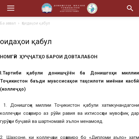
Ба аввал
Қоидаҳои қабул
Қоидаҳои қабул
НОМГӮИ ҲУҶҶАТҲО БАРОИ ДОВТАЛАБОН
I.Тартиби қабули донишҷӯён ба Донишгоҳи миллии
Тоҷикистон баъди муассисаҳои таҳсилоти миёнаи касбӣ
(коллеҷҳо)
1. Донишгоҳи миллии Тоҷикистон қабули хатмкунандагони
коллеҷҳои соҳавиро аз рӯйи равия ва ихтисосҳои мувофиқ дар
гурӯҳҳои буҷавӣ ва шартномавӣ эълон менамояд.
2. Шахсоне, ки коллеҷҳои соҳавиро бо «Дипломи аъло» хатм