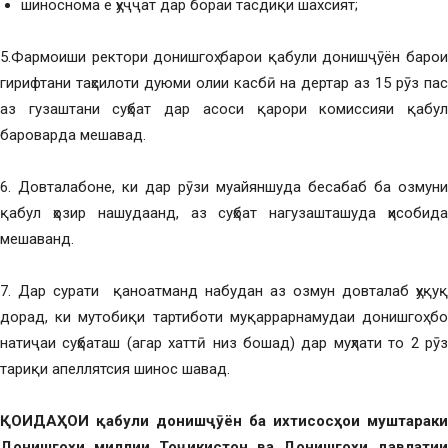
шиноснома ё ҳуҷҷат дар бораи тасдиқи шахсият;
5.Фармоиши ректори донишгоҳ барои қабули донишҷӯён барои
гирифтани таҳсилоти дуюми олии касбӣ на дертар аз 15 рӯз пас
аз гузаштани суҳбат дар асоси қарори комиссияи қабул
бароварда мешавад.
6. Довталабоне, ки дар рӯзи муайяншуда бесабаб ба озмуни
қабул ҳозир нашудаанд, аз суҳбат нагузашташуда ҳисобида
мешаванд.
7. Дар сурати қаноатманд набудан аз озмун довталаб ҳуқуқ
дорад, ки мутобиқи тартиботи муқаррарнамудаи донишгоҳ бо
натиҷаи суҳбаташ (агар хаттӣ низ бошад) дар муҳлати то 2 рӯз
тариқи апеллятсия шинос шавад.
ҚОИДАҲОИ қабули донишҷӯён ба ихтисосҳои муштараки
Донишгоҳи миллии Тоҷикистон ва Донишгоҳи давлатии