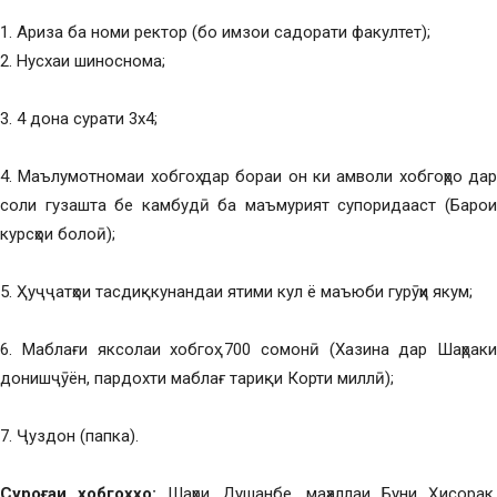
1. Ариза ба номи ректор (бо имзои садорати факултет);
2. Нусхаи шиноснома;
3. 4 дона сурати 3х4;
4. Маълумотномаи хобгоҳ дар бораи он ки амволи хобгоҳро дар
соли гузашта бе камбудӣ ба маъмурият супоридааст (Барои
курсҳои болоӣ);
5. Ҳуҷҷатҳои тасдиқкунандаи ятими кул ё маъюби гурӯҳи якум;
6. Маблағи яксолаи хобгоҳ 700 сомонӣ (Хазина дар Шаҳраки
донишҷӯён, пардохти маблағ тариқи Корти миллӣ);
7. Ҷуздон (папка).
Суроғаи хобгоҳҳо:
Шаҳри Душанбе, маҳаллаи Буни Ҳисорак