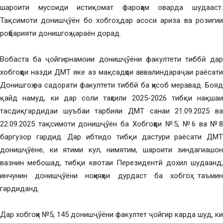
шароити мусоиди истиқомат фароҳам оварда шудааст.
Тақсимоти донишҷӯён бо хобгоҳ дар асоси ариза ва розигии
роҳбарияти донишгоҳ ҷараён дорад.
Вобаста ба ҷойгирнамоии донишҷӯёни факултети тиббӣ дар
хобгоҳҳои назди ДМТ яке аз мақсадҳои аввалиндараҷаи раёсати
Донишгоҳ ва садорати факултети тиббӣ ба ҳисоб меравад. Бояд
қайд намуд, ки дар соли таҳсили 2025-2026 тибқи нақшаи
тасдиқгардидаи шуъбаи тарбияи ДМТ санаи 21.09.2025 ва
22.09.2025 тақсимоти донишҷӯён ба Хобгоҳҳои №5, №6 ва №8
баргузор гардид. Дар ибтидо тибқи дастури раёсати ДМТ
донишҷӯёне, ки ятими кул, нимятим, шароити зиндагиашон
вазнин мебошад, тибқи квотаи Перезидентӣ дохил шудаанд,
инчунин донишҷӯёни ноҳияҳои дурдаст ба хобгоҳ таъмин
гардиданд.
Дар хобгоҳи №5, 145 донишҷӯёни факултет ҷойгир карда шуд, ки