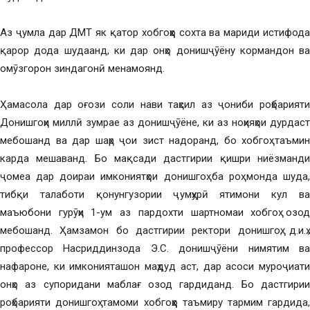
Аз ҷумла дар ДМТ як қатор хобгоҳҳо сохта ва мариди истифода
қарор дода шудаанд, ки дар онҳо донишҷӯёну кормандон ва
омӯзгорон зиндагонӣ менамоянд.
Ҳамасола дар оғози соли нави таҳсил аз ҷониби роҳбарияти
Донишгоҳи миллӣ зумрае аз донишҷӯёне, ки аз ноҳияҳои дурдаст
мебошанд ва дар шаҳр ҷои зист надоранд, бо хобгоҳ таъмин
карда мешаванд. Бо мақсади дастгирии қишри ниёзманди
ҷомеа дар доираи имкониятҳои донишгоҳ ба роҳ монда шуда,
тибқи талаботи қонунгузории ҷумҳурӣ ятимони кул ва
маъюбони гурӯҳи 1-ум аз пардохти шартномаи хобгоҳ озод
мебошанд. Ҳамзамон бо дастгирии ректори донишгоҳ, д.и.ҳ.,
профессор Насриддинзода Э.С. донишҷӯёни нимятим ва
нафароне, ки имконияташон маҳдуд аст, дар асоси муроҷиати
онҳо аз супоридани маблағ озод гардиданд. Бо дастгирии
роҳбарияти донишгоҳ тамоми хобгоҳҳо таъмиру тармим гардида,