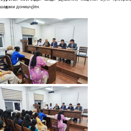
шаҳраки донишҷӯён.