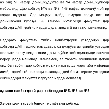
аз онҳо 51 нафар донишҷӯдухтар ва 94 нафар донишҷӯписар
мебошанд. Дар хобгоҳи №6 ва №8, 149 нафар донишҷӯ ҷойгир
карда шуданд. Дар маҷмуъ қайд намудан зарур аст, ки
донишҷӯёни курсҳои 1-6 тамоми ихтисосҳои факултет дар
хобгоҳҳои ДМТ ҷойгир карда шуда, зиндагӣ ва таҳсил менамоянд.
Садорати факултети тиббӣ навбатдории устодонро дар
хобгоҳҳои ДМТ ташкил намудааст, ки ҳамарӯза аз ҷониби устодон
шароити зисту зиндагонии донишҷӯёни хобгоҳ мавриди санҷиш
қарор дода мешавад. Ҳамзамон, аз тарафи муовинони декан
оид ба тарбия дар хобгоҳҳо моҳе на камтар ду маротиба маҳфилҳои
илмӣ, тарғиботӣ ва корҳои фаҳмондаддиҳӣ бо иштироки устодони
собиқадори факултет баргузор карда мешавад.
Ҷадвали навбатдорӣ дар хобгоҳҳои №5, №6 ва №8
Ҳуҷҷатҳои зарур
ӣ
барои
гирифтани
хобго
ҳ
: