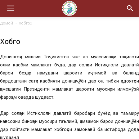
Домой
Хобгоҳ
Хобгоҳ
Донишгоҳи миллии Тоҷикистон яке аз муассисаҳои таҳсилоти
олии касбии мамлакат буда, дар солҳои Истиқлоли давлатӣ
барои беҳтар намудани шароити иҷтимоӣ ва баланд
бардоштани сатҳи касбияти донишҷӯён дар он, тибқи ҳидоятҳои
ҳамешагии Президенти мамлакат шароити муосири илмомӯзӣ
фароҳам оварда шудааст.
Дар солҳои Истиқлоли давлатӣ баробари бунёд ва таъмиру
навсозии биноҳои муосири таълимӣ, ҳамзамон барои донишҷӯён
дар пойтахти мамлакат хобгоҳҳои замонавӣ ба истифода дода
шудаанд.